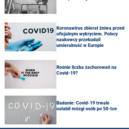
Koronawirus zbierał żniwa przed
oficjalnym wykryciem. Polscy
naukowcy przebadali
umieralność w Europie
Rośnie liczba zachorowań na
Covid-19?
Badanie: Covid-19 trwale
osłabił mózgi osób po 50-tce