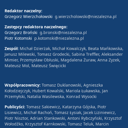
Redaktor naczelny:
Grzegorz Wierzchołowski
g.wierzcholowski@niezalezna.pl
Zastępcy redaktora naczelnego:
Grzegorz Broński
g.bronski@niezalezna.pl
Piotr Kotomski
p.kotomski@niezalezna.pl
Zespół:
Michał Dzierżak, Michał Kowalczyk, Beata Mańkowska,
Janusz Milewski, Tomasz Grodecki, Sabina Treffler, Aleksander
Mimier, Przemysław Obłuski, Magdalena Żuraw, Anna Zyzek,
Mateusz Mol, Mateusz Święcicki
Współpracownicy:
Tomasz Duklanowski, Agnieszka
Kołodziejczyk, Hubert Kowalski, Mariola Łukawska, Jan
Przemyłski, Natalia Wasilewska, Konrad Wysocki
Publicyści:
Tomasz Sakiewicz, Katarzyna Gójska, Piotr
Lisiewicz, Michał Rachoń, Tomasz Łysiak, Jacek Liziniewicz,
Piotr Nisztor, Adrian Stankowski, Antoni Rybczyński, Krzysztof
Wołodźko, Krzysztof Karnkowski, Tomasz Teluk, Marcin