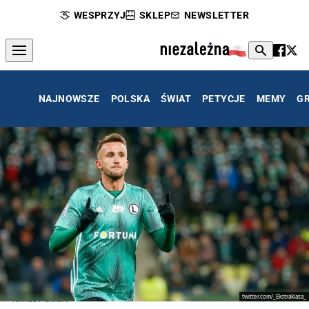
WESPRZYJ
SKLEP
NEWSLETTER
NAJNOWSZE
POLSKA
ŚWIAT
PETYCJE
MEMY
G
twitter.com/_Ekstraklasa_
Tomas Pekhart