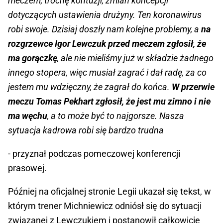
meczem, trochę kontuzji, zmian koncepcji
dotyczących ustawienia drużyny. Ten koronawirus
robi swoje. Dzisiaj doszły nam kolejne problemy, a
na
rozgrzewce Igor Lewczuk przed meczem zgłosił, że
ma gorączkę
, ale nie mieliśmy już w składzie żadnego
innego stopera, więc musiał zagrać i dał radę, za co
jestem mu wdzięczny, że zagrał do końca.
W przerwie
meczu Tomas Pekhart zgłosił, że jest mu zimno i nie
ma węchu
, a to może być to najgorsze. Nasza
sytuacja kadrowa robi się bardzo trudna
- przyznał podczas pomeczowej konferencji
prasowej.
Później na oficjalnej stronie Legii ukazał się tekst, w
którym trener Michniewicz odniósł się do sytuacji
związanej z Lewczukiem i postanowił całkowicie