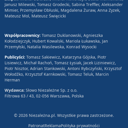
Janusz Milewski, Tomasz Grodecki, Sabina Treffler, Aleksander
Mimier, Przemysław Obłuski, Magdalena Żuraw, Anna Zyzek,
Mateusz Mol, Mateusz Święcicki
Współpracownicy:
Tomasz Duklanowski, Agnieszka
Kołodziejczyk, Hubert Kowalski, Mariola Łukawska, Jan
Przemyłski, Natalia Wasilewska, Konrad Wysocki
Publicyści:
Tomasz Sakiewicz, Katarzyna Gójska, Piotr
Lisiewicz, Michał Rachoń, Tomasz Łysiak, Jacek Liziniewicz,
Piotr Nisztor, Adrian Stankowski, Antoni Rybczyński, Krzysztof
Wołodźko, Krzysztof Karnkowski, Tomasz Teluk, Marcin
Herman
Wydawca:
Słowo Niezależne Sp. z o.o.
Filtrowa 63 / 43, 02-056 Warszawa, Polska
© 2026 Niezależna.pl. Wszystkie prawa zastrzeżone.
Patronat
Reklama
Polityka prywatności