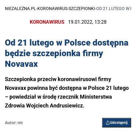
NIEZALEŻNA.PL
›
KORONAWIRUS
›
SZCZEPIONKI
›
OD 21 LUTEGO W P
KORONAWIRUS
19.01.2022, 13:28
Od 21 lutego w Polsce dostępna
będzie szczepionka firmy
Novavax
Szczepionka przeciw koronawirusowi firmy
Novavax powinna być dostępna w Polsce 21 lutego
– powiedział w środę rzecznik Ministerstwa
Zdrowia Wojciech Andrusiewicz.
Autor:
mt
Udostępnij