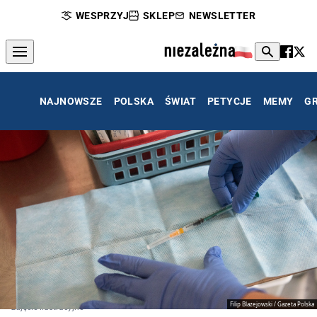
WESPRZYJ
SKLEP
NEWSLETTER
NAJNOWSZE
POLSKA
ŚWIAT
PETYCJE
MEMY
G
Filip Blazejowski / Gazeta Polska
zdjęcie ilustracyjne