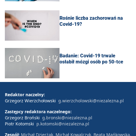
Rośnie liczba zachorowań na
Covid-19?
Badanie: Covid-19 trwale
osłabił mózgi osób po 50-tce
Redaktor naczelny:
Grzegorz Wierzchołowski
g.wierzcholowski@niezalezna.pl
Zastępcy redaktora naczelnego:
Grzegorz Broński
g.bronski@niezalezna.pl
Piotr Kotomski
p.kotomski@niezalezna.pl
Zespół:
Michał Dzierżak, Michał Kowalczyk, Beata Mańkowska,