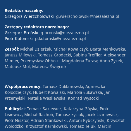
Redaktor naczelny:
Grzegorz Wierzchołowski
g.wierzcholowski@niezalezna.pl
Zastępcy redaktora naczelnego:
Grzegorz Broński
g.bronski@niezalezna.pl
Piotr Kotomski
p.kotomski@niezalezna.pl
Zespół:
Michał Dzierżak, Michał Kowalczyk, Beata Mańkowska,
Janusz Milewski, Tomasz Grodecki, Sabina Treffler, Aleksander
Mimier, Przemysław Obłuski, Magdalena Żuraw, Anna Zyzek,
Mateusz Mol, Mateusz Święcicki
Współpracownicy:
Tomasz Duklanowski, Agnieszka
Kołodziejczyk, Hubert Kowalski, Mariola Łukawska, Jan
Przemyłski, Natalia Wasilewska, Konrad Wysocki
Publicyści:
Tomasz Sakiewicz, Katarzyna Gójska, Piotr
Lisiewicz, Michał Rachoń, Tomasz Łysiak, Jacek Liziniewicz,
Piotr Nisztor, Adrian Stankowski, Antoni Rybczyński, Krzysztof
Wołodźko, Krzysztof Karnkowski, Tomasz Teluk, Marcin