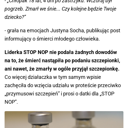
- „Chłopak 18 lat, 4 dni po zastrzyku. Wczoraj był
pogrzeb. Zmarł we śnie... Czy kolejne będzie Twoje
dziecko?”
- grała na emocjach Justyna Socha, publikując post
informujący o śmierci młodego człowieka.
Liderka STOP NOP nie podała żadnych dowodów
na to, że śmierć nastąpiła po podaniu szczepionki,
ani nawet, że zmarły w ogóle przyjął szczepionkę.
Co więcej działaczka w tym samym wpisie
zachęciła do wzięcia udziału w proteście przeciwko
„przymusowi szczepień” i prosi o datki dla „STOP
NOP”.