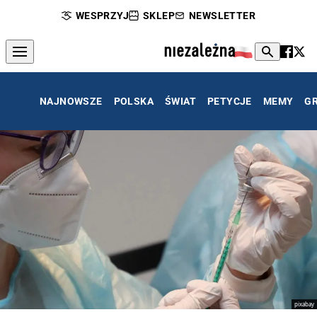
WESPRZYJ
SKLEP
NEWSLETTER
NAJNOWSZE
POLSKA
ŚWIAT
PETYCJE
MEMY
G
pixabay