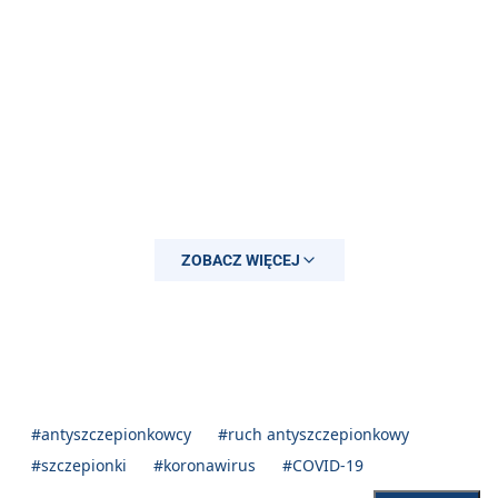
ZOBACZ WIĘCEJ
#antyszczepionkowcy
#ruch antyszczepionkowy
#szczepionki
#koronawirus
#COVID-19