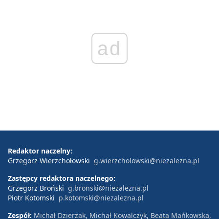
ad
Redaktor naczelny:
Grzegorz Wierzchołowski
g.wierzcholowski@niezalezna.pl
Zastępcy redaktora naczelnego:
Grzegorz Broński
g.bronski@niezalezna.pl
Piotr Kotomski
p.kotomski@niezalezna.pl
Zespół:
Michał Dzierżak, Michał Kowalczyk, Beata Mańkowska,