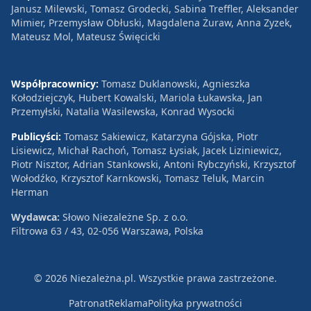
Janusz Milewski, Tomasz Grodecki, Sabina Treffler, Aleksander
Mimier, Przemysław Obłuski, Magdalena Żuraw, Anna Zyzek,
Mateusz Mol, Mateusz Święcicki
Współpracownicy:
Tomasz Duklanowski, Agnieszka
Kołodziejczyk, Hubert Kowalski, Mariola Łukawska, Jan
Przemyłski, Natalia Wasilewska, Konrad Wysocki
Publicyści:
Tomasz Sakiewicz, Katarzyna Gójska, Piotr
Lisiewicz, Michał Rachoń, Tomasz Łysiak, Jacek Liziniewicz,
Piotr Nisztor, Adrian Stankowski, Antoni Rybczyński, Krzysztof
Wołodźko, Krzysztof Karnkowski, Tomasz Teluk, Marcin
Herman
Wydawca:
Słowo Niezależne Sp. z o.o.
Filtrowa 63 / 43, 02-056 Warszawa, Polska
© 2026 Niezależna.pl. Wszystkie prawa zastrzeżone.
Patronat
Reklama
Polityka prywatności