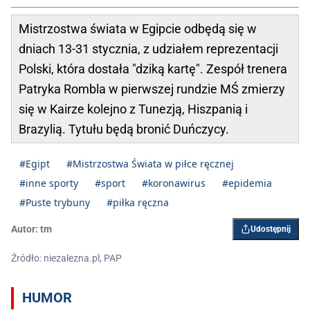
Mistrzostwa świata w Egipcie odbędą się w
dniach 13-31 stycznia, z udziałem reprezentacji
Polski, która dostała "dziką kartę". Zespół trenera
Patryka Rombla w pierwszej rundzie MŚ zmierzy
się w Kairze kolejno z Tunezją, Hiszpanią i
Brazylią. Tytułu będą bronić Duńczycy.
#Egipt
#Mistrzostwa Świata w piłce ręcznej
#inne sporty
#sport
#koronawirus
#epidemia
#Puste trybuny
#piłka ręczna
Autor:
tm
Udostępnij
Źródło: niezalezna.pl, PAP
HUMOR