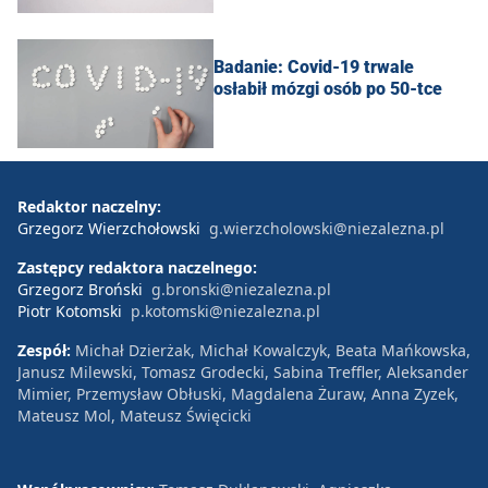
Badanie: Covid-19 trwale
osłabił mózgi osób po 50-tce
Redaktor naczelny:
Grzegorz Wierzchołowski
g.wierzcholowski@niezalezna.pl
Zastępcy redaktora naczelnego:
Grzegorz Broński
g.bronski@niezalezna.pl
Piotr Kotomski
p.kotomski@niezalezna.pl
Zespół:
Michał Dzierżak, Michał Kowalczyk, Beata Mańkowska,
Janusz Milewski, Tomasz Grodecki, Sabina Treffler, Aleksander
Mimier, Przemysław Obłuski, Magdalena Żuraw, Anna Zyzek,
Mateusz Mol, Mateusz Święcicki