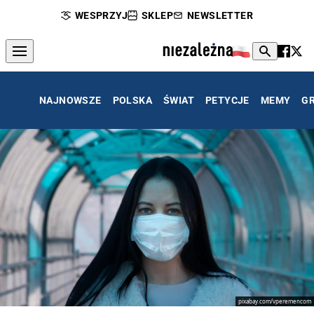
WESPRZYJ
SKLEP
NEWSLETTER
NAJNOWSZE
POLSKA
ŚWIAT
PETYCJE
MEMY
G
pixabay.com/vperemencom