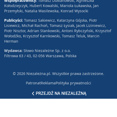
Współpracownicy:
Tomasz Duklanowski, Agnieszka
Kołodziejczyk, Hubert Kowalski, Mariola Łukawska, Jan
Przemyłski, Natalia Wasilewska, Konrad Wysocki
Publicyści:
Tomasz Sakiewicz, Katarzyna Gójska, Piotr
Lisiewicz, Michał Rachoń, Tomasz Łysiak, Jacek Liziniewicz,
Piotr Nisztor, Adrian Stankowski, Antoni Rybczyński, Krzysztof
Wołodźko, Krzysztof Karnkowski, Tomasz Teluk, Marcin
Herman
Wydawca:
Słowo Niezależne Sp. z o.o.
Filtrowa 63 / 43, 02-056 Warszawa, Polska
© 2026 Niezależna.pl. Wszystkie prawa zastrzeżone.
Patronat
Reklama
Polityka prywatności
PRZEJDŹ NA NIEZALEŻNĄ