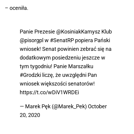
– oceniła.
Panie Prezesie
@KosiniakKamysz
Klub
@pisorgpl
w
#SenatRP
popiera Pański
wniosek! Senat powinien zebrać się na
dodatkowym posiedzeniu jeszcze w
tym tygodniu! Panie Marszałku
#Grodzki
liczę, że uwzględni Pan
wniosek większości senatorów!
https://t.co/wDiV1WRDEi
— Marek Pęk (@Marek_Pek)
October
20, 2020