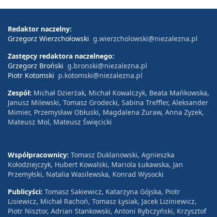
Redaktor naczelny:
Grzegorz Wierzchołowski
g.wierzcholowski@niezalezna.pl
Zastępcy redaktora naczelnego:
Grzegorz Broński
g.bronski@niezalezna.pl
Piotr Kotomski
p.kotomski@niezalezna.pl
Zespół:
Michał Dzierżak, Michał Kowalczyk, Beata Mańkowska,
Janusz Milewski, Tomasz Grodecki, Sabina Treffler, Aleksander
Mimier, Przemysław Obłuski, Magdalena Żuraw, Anna Zyzek,
Mateusz Mol, Mateusz Święcicki
Współpracownicy:
Tomasz Duklanowski, Agnieszka
Kołodziejczyk, Hubert Kowalski, Mariola Łukawska, Jan
Przemyłski, Natalia Wasilewska, Konrad Wysocki
Publicyści:
Tomasz Sakiewicz, Katarzyna Gójska, Piotr
Lisiewicz, Michał Rachoń, Tomasz Łysiak, Jacek Liziniewicz,
Piotr Nisztor, Adrian Stankowski, Antoni Rybczyński, Krzysztof