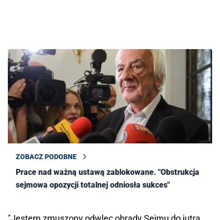
ZOBACZ PODOBNE
Prace nad ważną ustawą zablokowane. "Obstrukcja
sejmowa opozycji totalnej odniosła sukces"
"Jestem zmuszony odwlec obrady Sejmu do jutra