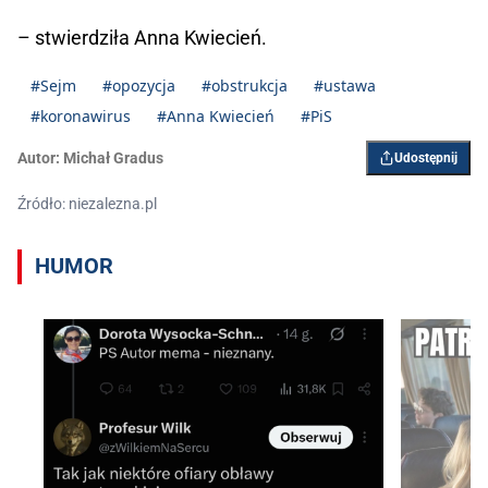
– stwierdziła Anna Kwiecień.
#Sejm
#opozycja
#obstrukcja
#ustawa
#koronawirus
#Anna Kwiecień
#PiS
Autor:
Michał Gradus
Udostępnij
Źródło: niezalezna.pl
HUMOR