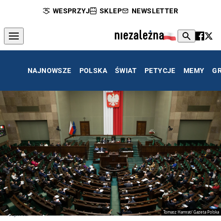
WESPRZYJ
SKLEP
NEWSLETTER
NAJNOWSZE
POLSKA
ŚWIAT
PETYCJE
MEMY
G
Tomasz Hamrat/ Gazeta Polska
Sejm RP