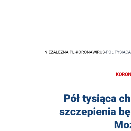
NIEZALEŻNA.PL
›
KORONAWIRUS
›
PÓŁ TYSIĄC
KORON
Pół tysiąca c
szczepienia b
Moż