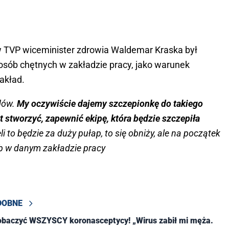
w TVP wiceminister zdrowia Waldemar Kraska był
osób chętnych w zakładzie pracy, jako warunek
akład.
adów.
My oczywiście dajemy szczepionkę do takiego
t stworzyć, zapewnić ekipę, która będzie szczepiła
i to będzie za duży pułap, to się obniży, ale na początek
b w danym zakładzie pracy
DOBNE
obaczyć WSZYSCY koronasceptycy! „Wirus zabił mi męża.