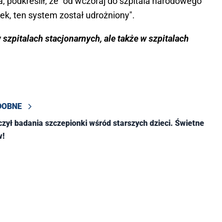
 podkreślił, że "od wczoraj do szpitala narodowego
tek, ten system został udrożniony".
 szpitalach stacjonarnych, ale także w szpitalach
DOBNE
czył badania szczepionki wśród starszych dzieci. Świetne
w!