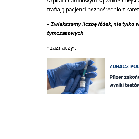
szpitalu narodowym są wolne miejsca,
trafiają pacjenci bezpośrednio z kare
- Zwiększamy liczbę łóżek, nie tylko w
tymczasowych
- zaznaczył.
ZOBACZ PO
Pfizer zakoń
wyniki testó