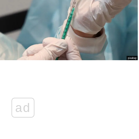
pixabay
ad