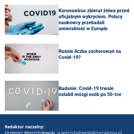
Koronawirus zbierał żniwa przed
oficjalnym wykryciem. Polscy
naukowcy przebadali
umieralność w Europie
Rośnie liczba zachorowań na
Covid-19?
Badanie: Covid-19 trwale
osłabił mózgi osób po 50-tce
Redaktor naczelny:
Grzegorz Wierzchołowski
g.wierzcholowski@niezalezna.pl