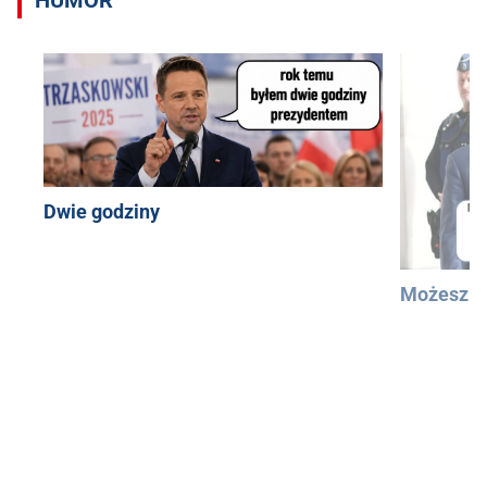
Dwie godziny
Możesz u