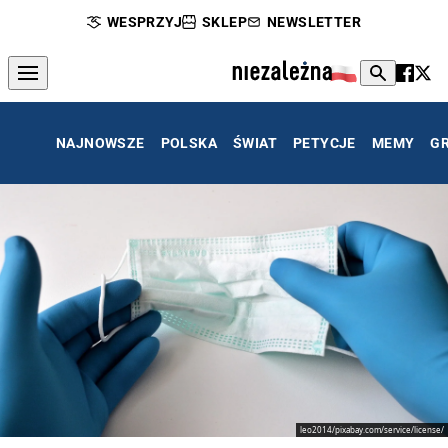
WESPRZYJ
SKLEP
NEWSLETTER
NAJNOWSZE
POLSKA
ŚWIAT
PETYCJE
MEMY
G
leo2014/pixabay.com/service/license/