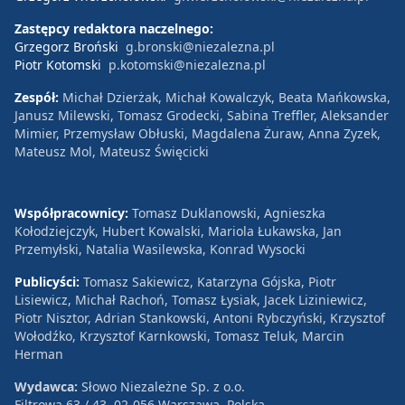
Zastępcy redaktora naczelnego:
Grzegorz Broński
g.bronski@niezalezna.pl
Piotr Kotomski
p.kotomski@niezalezna.pl
Zespół:
Michał Dzierżak, Michał Kowalczyk, Beata Mańkowska,
Janusz Milewski, Tomasz Grodecki, Sabina Treffler, Aleksander
Mimier, Przemysław Obłuski, Magdalena Żuraw, Anna Zyzek,
Mateusz Mol, Mateusz Święcicki
Współpracownicy:
Tomasz Duklanowski, Agnieszka
Kołodziejczyk, Hubert Kowalski, Mariola Łukawska, Jan
Przemyłski, Natalia Wasilewska, Konrad Wysocki
Publicyści:
Tomasz Sakiewicz, Katarzyna Gójska, Piotr
Lisiewicz, Michał Rachoń, Tomasz Łysiak, Jacek Liziniewicz,
Piotr Nisztor, Adrian Stankowski, Antoni Rybczyński, Krzysztof
Wołodźko, Krzysztof Karnkowski, Tomasz Teluk, Marcin
Herman
Wydawca:
Słowo Niezależne Sp. z o.o.
Filtrowa 63 / 43, 02-056 Warszawa, Polska