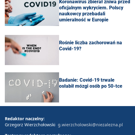
Koronawirus zbierał żniwa przed
oficjalnym wykryciem. Polscy
naukowcy przebadali
umieralność w Europie
Rośnie liczba zachorowań na
Covid-19?
Badanie: Covid-19 trwale
osłabił mózgi osób po 50-tce
Redaktor naczelny:
Grzegorz Wierzchołowski
g.wierzcholowski@niezalezna.pl