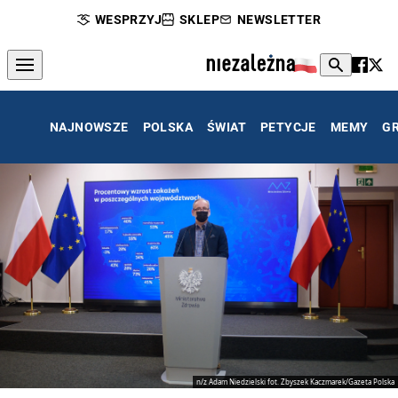
WESPRZYJ
SKLEP
NEWSLETTER
NAJNOWSZE
POLSKA
ŚWIAT
PETYCJE
MEMY
G
n/z Adam Niedzielski fot. Zbyszek Kaczmarek/Gazeta Polska