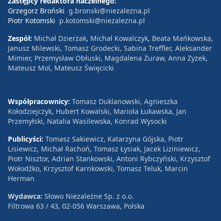
Zastępcy redaktora naczelnego:
Grzegorz Broński
g.bronski@niezalezna.pl
Piotr Kotomski
p.kotomski@niezalezna.pl
Zespół:
Michał Dzierżak, Michał Kowalczyk, Beata Mańkowska,
Janusz Milewski, Tomasz Grodecki, Sabina Treffler, Aleksander
Mimier, Przemysław Obłuski, Magdalena Żuraw, Anna Zyzek,
Mateusz Mol, Mateusz Święcicki
Współpracownicy:
Tomasz Duklanowski, Agnieszka
Kołodziejczyk, Hubert Kowalski, Mariola Łukawska, Jan
Przemyłski, Natalia Wasilewska, Konrad Wysocki
Publicyści:
Tomasz Sakiewicz, Katarzyna Gójska, Piotr
Lisiewicz, Michał Rachoń, Tomasz Łysiak, Jacek Liziniewicz,
Piotr Nisztor, Adrian Stankowski, Antoni Rybczyński, Krzysztof
Wołodźko, Krzysztof Karnkowski, Tomasz Teluk, Marcin
Herman
Wydawca:
Słowo Niezależne Sp. z o.o.
Filtrowa 63 / 43, 02-056 Warszawa, Polska