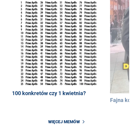
100 konkretów czy 1 kwietnia?
Fajna kos
WIĘCEJ MEMÓW