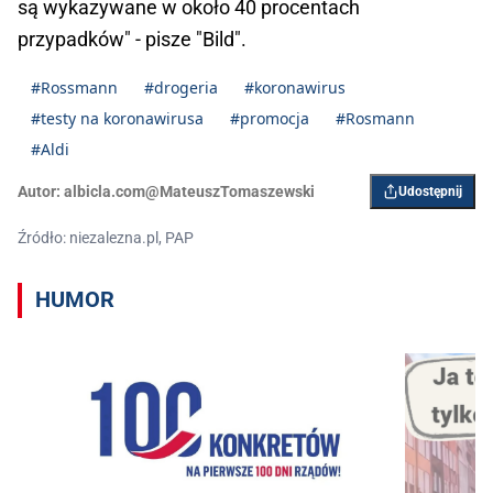
są wykazywane w około 40 procentach
przypadków" - pisze "Bild".
#Rossmann
#drogeria
#koronawirus
#testy na koronawirusa
#promocja
#Rosmann
#Aldi
Autor:
albicla.com@MateuszTomaszewski
Udostępnij
Źródło: niezalezna.pl, PAP
HUMOR