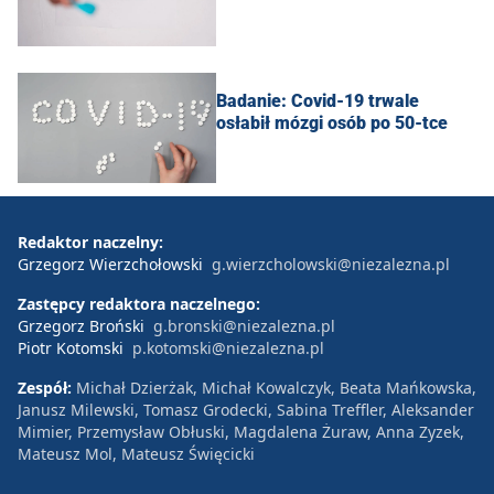
Badanie: Covid-19 trwale
osłabił mózgi osób po 50-tce
Redaktor naczelny:
Grzegorz Wierzchołowski
g.wierzcholowski@niezalezna.pl
Zastępcy redaktora naczelnego:
Grzegorz Broński
g.bronski@niezalezna.pl
Piotr Kotomski
p.kotomski@niezalezna.pl
Zespół:
Michał Dzierżak, Michał Kowalczyk, Beata Mańkowska,
Janusz Milewski, Tomasz Grodecki, Sabina Treffler, Aleksander
Mimier, Przemysław Obłuski, Magdalena Żuraw, Anna Zyzek,
Mateusz Mol, Mateusz Święcicki