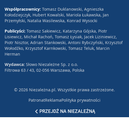
Współpracownicy:
Tomasz Duklanowski, Agnieszka
Kołodziejczyk, Hubert Kowalski, Mariola Łukawska, Jan
Przemyłski, Natalia Wasilewska, Konrad Wysocki
Publicyści:
Tomasz Sakiewicz, Katarzyna Gójska, Piotr
Lisiewicz, Michał Rachoń, Tomasz Łysiak, Jacek Liziniewicz,
Piotr Nisztor, Adrian Stankowski, Antoni Rybczyński, Krzysztof
Wołodźko, Krzysztof Karnkowski, Tomasz Teluk, Marcin
Herman
Wydawca:
Słowo Niezależne Sp. z o.o.
Filtrowa 63 / 43, 02-056 Warszawa, Polska
© 2026 Niezależna.pl. Wszystkie prawa zastrzeżone.
Patronat
Reklama
Polityka prywatności
PRZEJDŹ NA NIEZALEŻNĄ