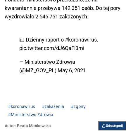
kwarantannie przebywa 142 351 osób. Do tej pory
wyzdrowiało 2 546 751 zakażonych.
📊 Dzienny raport o
#koronawirus
.
pic.twitter.com/dJ6QaFl3mi
— Ministerstwo Zdrowia
(@MZ_GOV_PL)
May 6, 2021
#koronawirus
#zakażenia
#zgony
#Ministerstwo Zdrowia
Autor:
Beata Mańkowska
Udostępnij