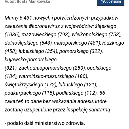
Autor:
Beata Mańkowska
Udostępnij
Mamy 6 431 nowych i potwierdzonych przypadków
zakażenia
#koronawirus
z województw: śląskiego
(1086), mazowieckiego (793), wielkopolskiego (753),
dolnośląskiego (643), małopolskiego (481), łódzkiego
(458), lubelskiego (354), pomorskiego (322),
kujawsko-pomorskiego
(321), zachodniopomorskiego (280), opolskiego
(184), warmińsko-mazurskiego (180),
świętokrzyskiego (172), lubuskiego (121),
podkarpackiego (115), podlaskiego (112). 56
zakażeń to dane bez wskazania adresu, które
zostaną uzupełnione przez inspekcję sanitarną
- podało dziś ministerstwo zdrowia.