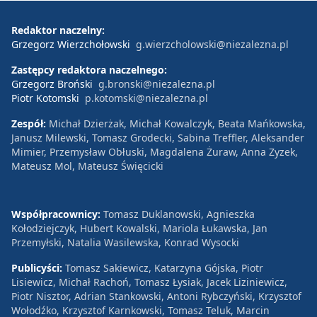
Redaktor naczelny:
Grzegorz Wierzchołowski
g.wierzcholowski@niezalezna.pl
Zastępcy redaktora naczelnego:
Grzegorz Broński
g.bronski@niezalezna.pl
Piotr Kotomski
p.kotomski@niezalezna.pl
Zespół:
Michał Dzierżak, Michał Kowalczyk, Beata Mańkowska,
Janusz Milewski, Tomasz Grodecki, Sabina Treffler, Aleksander
Mimier, Przemysław Obłuski, Magdalena Żuraw, Anna Zyzek,
Mateusz Mol, Mateusz Święcicki
Współpracownicy:
Tomasz Duklanowski, Agnieszka
Kołodziejczyk, Hubert Kowalski, Mariola Łukawska, Jan
Przemyłski, Natalia Wasilewska, Konrad Wysocki
Publicyści:
Tomasz Sakiewicz, Katarzyna Gójska, Piotr
Lisiewicz, Michał Rachoń, Tomasz Łysiak, Jacek Liziniewicz,
Piotr Nisztor, Adrian Stankowski, Antoni Rybczyński, Krzysztof
Wołodźko, Krzysztof Karnkowski, Tomasz Teluk, Marcin