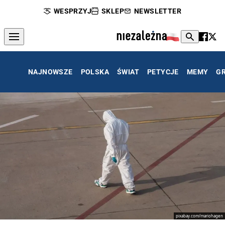
WESPRZYJ
SKLEP
NEWSLETTER
NAJNOWSZE
POLSKA
ŚWIAT
PETYCJE
MEMY
G
pixabay.com/mariohagen