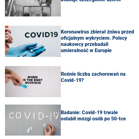
Koronawirus zbierał żniwa przed
oficjalnym wykryciem. Polscy
naukowcy przebadali
umieralność w Europie
Rośnie liczba zachorowań na
Covid-19?
Badanie: Covid-19 trwale
osłabił mózgi osób po 50-tce