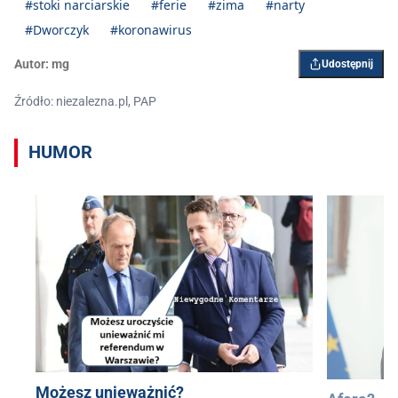
#stoki narciarskie
#ferie
#zima
#narty
#Dworczyk
#koronawirus
Autor:
mg
Udostępnij
Źródło: niezalezna.pl, PAP
HUMOR
Możesz unieważnić?