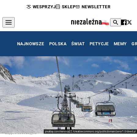
WESPRZYJ
SKLEP
NEWSLETTER
NAJNOWSZE
POLSKA
ŚWIAT
PETYCJE
MEMY
G
pixabay.com/nervosa22 /creativecommons.org/publicdomain/zero/1.0/deed.pl
Zdjęcie ilustracyjne