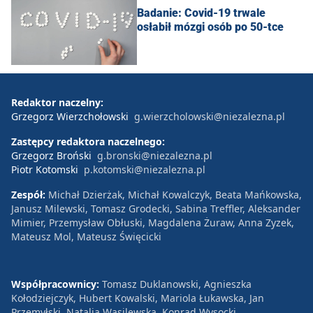
Badanie: Covid-19 trwale
osłabił mózgi osób po 50-tce
Redaktor naczelny:
Grzegorz Wierzchołowski
g.wierzcholowski@niezalezna.pl
Zastępcy redaktora naczelnego:
Grzegorz Broński
g.bronski@niezalezna.pl
Piotr Kotomski
p.kotomski@niezalezna.pl
Zespół:
Michał Dzierżak, Michał Kowalczyk, Beata Mańkowska,
Janusz Milewski, Tomasz Grodecki, Sabina Treffler, Aleksander
Mimier, Przemysław Obłuski, Magdalena Żuraw, Anna Zyzek,
Mateusz Mol, Mateusz Święcicki
Współpracownicy:
Tomasz Duklanowski, Agnieszka
Kołodziejczyk, Hubert Kowalski, Mariola Łukawska, Jan
Przemyłski, Natalia Wasilewska, Konrad Wysocki