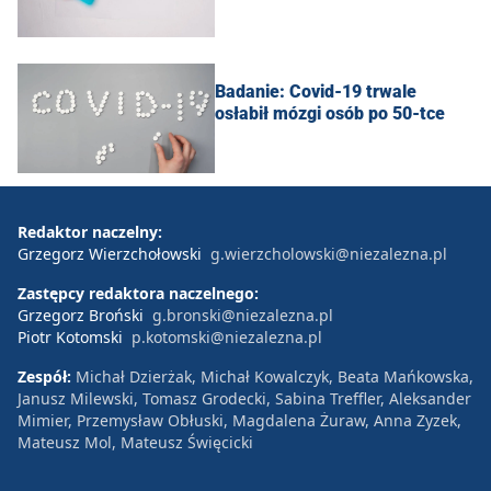
Badanie: Covid-19 trwale
osłabił mózgi osób po 50-tce
Redaktor naczelny:
Grzegorz Wierzchołowski
g.wierzcholowski@niezalezna.pl
Zastępcy redaktora naczelnego:
Grzegorz Broński
g.bronski@niezalezna.pl
Piotr Kotomski
p.kotomski@niezalezna.pl
Zespół:
Michał Dzierżak, Michał Kowalczyk, Beata Mańkowska,
Janusz Milewski, Tomasz Grodecki, Sabina Treffler, Aleksander
Mimier, Przemysław Obłuski, Magdalena Żuraw, Anna Zyzek,
Mateusz Mol, Mateusz Święcicki