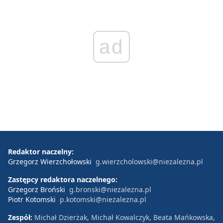
ad
Redaktor naczelny:
Grzegorz Wierzchołowski
g.wierzcholowski@niezalezna.pl
Zastępcy redaktora naczelnego:
Grzegorz Broński
g.bronski@niezalezna.pl
Piotr Kotomski
p.kotomski@niezalezna.pl
Zespół:
Michał Dzierżak, Michał Kowalczyk, Beata Mańkowska,