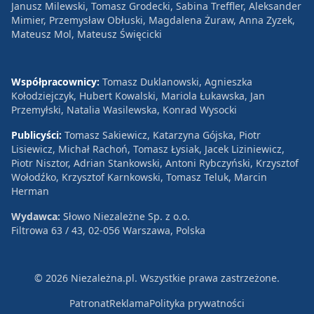
Janusz Milewski, Tomasz Grodecki, Sabina Treffler, Aleksander
Mimier, Przemysław Obłuski, Magdalena Żuraw, Anna Zyzek,
Mateusz Mol, Mateusz Święcicki
Współpracownicy:
Tomasz Duklanowski, Agnieszka
Kołodziejczyk, Hubert Kowalski, Mariola Łukawska, Jan
Przemyłski, Natalia Wasilewska, Konrad Wysocki
Publicyści:
Tomasz Sakiewicz, Katarzyna Gójska, Piotr
Lisiewicz, Michał Rachoń, Tomasz Łysiak, Jacek Liziniewicz,
Piotr Nisztor, Adrian Stankowski, Antoni Rybczyński, Krzysztof
Wołodźko, Krzysztof Karnkowski, Tomasz Teluk, Marcin
Herman
Wydawca:
Słowo Niezależne Sp. z o.o.
Filtrowa 63 / 43, 02-056 Warszawa, Polska
© 2026 Niezależna.pl. Wszystkie prawa zastrzeżone.
Patronat
Reklama
Polityka prywatności