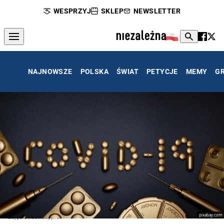
WESPRZYJ
SKLEP
NEWSLETTER
NAJNOWSZE
POLSKA
ŚWIAT
PETYCJE
MEMY
G
pixabay.com
zdjęcie ilustracyjne