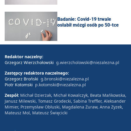
Badanie: Covid-19 trwale
osłabił mózgi osób po 50-tce
Redaktor naczelny:
Grzegorz Wierzchołowski
g.wierzcholowski@niezalezna.pl
Zastępcy redaktora naczelnego:
Grzegorz Broński
g.bronski@niezalezna.pl
Piotr Kotomski
p.kotomski@niezalezna.pl
Zespół:
Michał Dzierżak, Michał Kowalczyk, Beata Mańkowska,
Janusz Milewski, Tomasz Grodecki, Sabina Treffler, Aleksander
Mimier, Przemysław Obłuski, Magdalena Żuraw, Anna Zyzek,
Mateusz Mol, Mateusz Święcicki