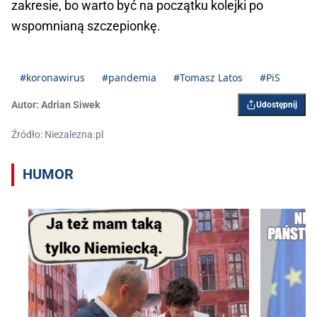
zakresie, bo warto być na początku kolejki po
wspomnianą szczepionkę.
#koronawirus
#pandemia
#Tomasz Latos
#PiS
Autor:
Adrian Siwek
Udostępnij
Źródło: Niezalezna.pl
HUMOR