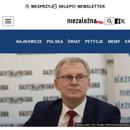
WESPRZYJ
SKLEP
NEWSLETTER
NAJNOWSZE
POLSKA
ŚWIAT
PETYCJE
MEMY
G
Tomasz Latos / fot. Tomasz Hamrat/Gazeta Polska