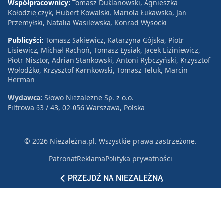
Współpracownicy:
Tomasz Duklanowski, Agnieszka
Kołodziejczyk, Hubert Kowalski, Mariola Łukawska, Jan
Przemyłski, Natalia Wasilewska, Konrad Wysocki
Publicyści:
Tomasz Sakiewicz, Katarzyna Gójska, Piotr
Lisiewicz, Michał Rachoń, Tomasz Łysiak, Jacek Liziniewicz,
Piotr Nisztor, Adrian Stankowski, Antoni Rybczyński, Krzysztof
Wołodźko, Krzysztof Karnkowski, Tomasz Teluk, Marcin
Herman
Wydawca:
Słowo Niezależne Sp. z o.o.
Filtrowa 63 / 43, 02-056 Warszawa, Polska
© 2026 Niezależna.pl. Wszystkie prawa zastrzeżone.
Patronat
Reklama
Polityka prywatności
PRZEJDŹ NA NIEZALEŻNĄ