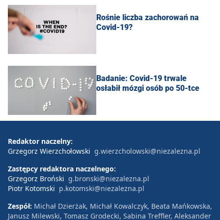
Rośnie liczba zachorowań na
Covid-19?
Badanie: Covid-19 trwale
osłabił mózgi osób po 50-tce
Redaktor naczelny:
Grzegorz Wierzchołowski
g.wierzcholowski@niezalezna.pl
Zastępcy redaktora naczelnego:
Grzegorz Broński
g.bronski@niezalezna.pl
Piotr Kotomski
p.kotomski@niezalezna.pl
Zespół:
Michał Dzierżak, Michał Kowalczyk, Beata Mańkowska,
Janusz Milewski, Tomasz Grodecki, Sabina Treffler, Aleksander