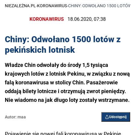
NIEZALEŻNA.PL
›
KORONAWIRUS
›
CHINY: ODWOŁANO 1500 LOTÓW Z
KORONAWIRUS
18.06.2020, 07:38
Chiny: Odwołano 1500 lotów z
pekińskich lotnisk
Władze Chin odwołały do środy 1,5 tysiąca
krajowych lotów z lotnisk Pekinu, w związku z nową
falą koronawirusa w stolicy Chin. Pasażerowie
oddają bilety lotnicze i otrzymują zwrot pieniędzy.
Nie wiadomo na jak długo loty zostały wstrzymane.
Autor:
maa
Udostępnij
Pojawienie się nowej fali koronawirusa w Pekinie