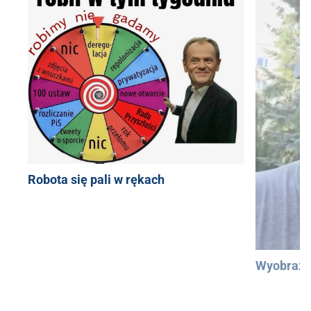
Robota się pali w rękach
Wyobraźc