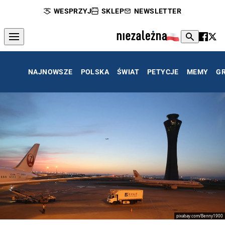
WESPRZYJ
SKLEP
NEWSLETTER
NAJNOWSZE
POLSKA
ŚWIAT
PETYCJE
MEMY
G
pixabay.com/Benny1900