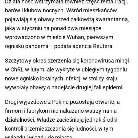
Działalność wstrzymała również część restauracji,
barów i klubów nocnych. Wśród mieszkańców
pojawiają się obawy przed całkowitą kwarantanną,
jaką w styczniu na ponad dwa miesiące
wprowadzono w mieście Wuhan, pierwszym
ognisku pandemii – podała agencja Reutera
Szczytowy okres szerzenia się koronawirusa minął
w ChRL w lutym, ale wykryte w ubiegłym tygodniu
nowe ognisko lokalnych infekcji w stolicy kraju
wywołały obawy o nadejście drugiej fali epidemii.
Drogi wyjazdowe z Pekinu pozostają otwarte, a
firmom i fabrykom nie nakazano wstrzymania
działalności. Władze zacieśniają jednak środki
kontroli przemieszczania się ludności, w tym
wyjazdu i wjazdu do miasta.