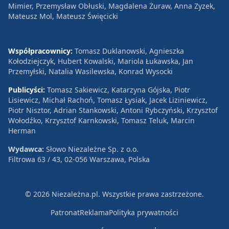
Mimier, Przemysław Obłuski, Magdalena Żuraw, Anna Zyzek,
Mateusz Mol, Mateusz Święcicki
Współpracownicy:
Tomasz Duklanowski, Agnieszka
Kołodziejczyk, Hubert Kowalski, Mariola Łukawska, Jan
Przemyłski, Natalia Wasilewska, Konrad Wysocki
Publicyści:
Tomasz Sakiewicz, Katarzyna Gójska, Piotr
Lisiewicz, Michał Rachoń, Tomasz Łysiak, Jacek Liziniewicz,
Piotr Nisztor, Adrian Stankowski, Antoni Rybczyński, Krzysztof
Wołodźko, Krzysztof Karnkowski, Tomasz Teluk, Marcin
Herman
Wydawca:
Słowo Niezależne Sp. z o.o.
Filtrowa 63 / 43, 02-056 Warszawa, Polska
© 2026 Niezależna.pl. Wszystkie prawa zastrzeżone.
Patronat
Reklama
Polityka prywatności