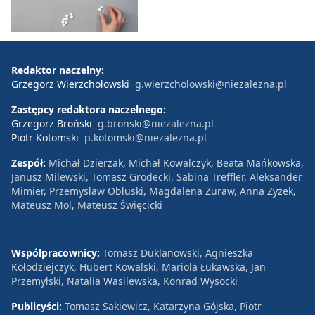
Redaktor naczelny:
Grzegorz Wierzchołowski
g.wierzcholowski@niezalezna.pl
Zastępcy redaktora naczelnego:
Grzegorz Broński
g.bronski@niezalezna.pl
Piotr Kotomski
p.kotomski@niezalezna.pl
Zespół:
Michał Dzierżak, Michał Kowalczyk, Beata Mańkowska,
Janusz Milewski, Tomasz Grodecki, Sabina Treffler, Aleksander
Mimier, Przemysław Obłuski, Magdalena Żuraw, Anna Zyzek,
Mateusz Mol, Mateusz Święcicki
Współpracownicy:
Tomasz Duklanowski, Agnieszka
Kołodziejczyk, Hubert Kowalski, Mariola Łukawska, Jan
Przemyłski, Natalia Wasilewska, Konrad Wysocki
Publicyści:
Tomasz Sakiewicz, Katarzyna Gójska, Piotr