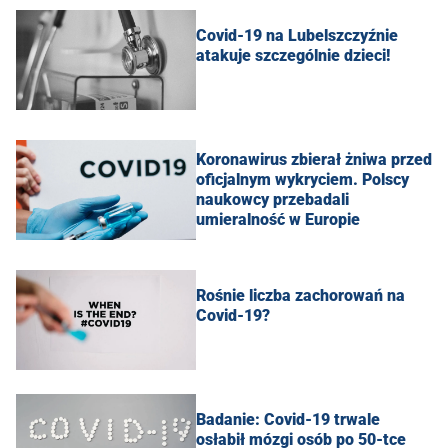
Covid-19 na Lubelszczyźnie
atakuje szczególnie dzieci!
Koronawirus zbierał żniwa przed
oficjalnym wykryciem. Polscy
naukowcy przebadali
umieralność w Europie
Rośnie liczba zachorowań na
Covid-19?
Badanie: Covid-19 trwale
osłabił mózgi osób po 50-tce