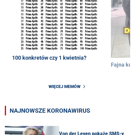
100 konkretów czy 1 kwietnia?
Fajna kos
WIĘCEJ MEMÓW
NAJNOWSZE KORONAWIRUS
Von der Leyen pokaże SMS-y