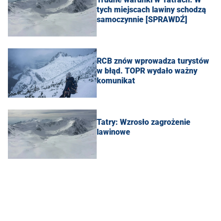
tych miejscach lawiny schodzą
samoczynnie [SPRAWDŹ]
RCB znów wprowadza turystów
w błąd. TOPR wydało ważny
komunikat
Tatry: Wzrosło zagrożenie
lawinowe