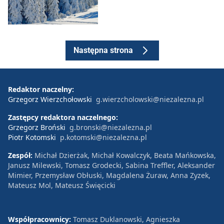
Następna strona
Redaktor naczelny:
Grzegorz Wierzchołowski
g.wierzcholowski@niezalezna.pl
Zastępcy redaktora naczelnego:
Grzegorz Broński
g.bronski@niezalezna.pl
Piotr Kotomski
p.kotomski@niezalezna.pl
Zespół:
Michał Dzierżak, Michał Kowalczyk, Beata Mańkowska,
Janusz Milewski, Tomasz Grodecki, Sabina Treffler, Aleksander
Mimier, Przemysław Obłuski, Magdalena Żuraw, Anna Zyzek,
Mateusz Mol, Mateusz Święcicki
Współpracownicy:
Tomasz Duklanowski, Agnieszka