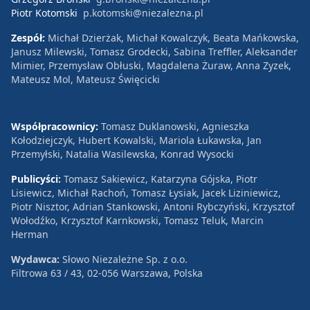
Piotr Kotomski
p.kotomski@niezalezna.pl
Zespół:
Michał Dzierżak, Michał Kowalczyk, Beata Mańkowska,
Janusz Milewski, Tomasz Grodecki, Sabina Treffler, Aleksander
Mimier, Przemysław Obłuski, Magdalena Żuraw, Anna Zyzek,
Mateusz Mol, Mateusz Święcicki
Współpracownicy:
Tomasz Duklanowski, Agnieszka
Kołodziejczyk, Hubert Kowalski, Mariola Łukawska, Jan
Przemyłski, Natalia Wasilewska, Konrad Wysocki
Publicyści:
Tomasz Sakiewicz, Katarzyna Gójska, Piotr
Lisiewicz, Michał Rachoń, Tomasz Łysiak, Jacek Liziniewicz,
Piotr Nisztor, Adrian Stankowski, Antoni Rybczyński, Krzysztof
Wołodźko, Krzysztof Karnkowski, Tomasz Teluk, Marcin
Herman
Wydawca:
Słowo Niezależne Sp. z o.o.
Filtrowa 63 / 43, 02-056 Warszawa, Polska