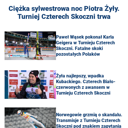
Ciężka sylwestrowa noc Piotra Żyły.
Turniej Czterech Skoczni trwa
Paweł Wąsek pokonał Karla
Geigera w Turnieju Czterech
Skoczni. Fatalne skoki
pozostałych Polaków
Żyła najlepszy, wpadka
Kubackiego. Czterech Biało-
czerwonych z awansem w
Turnieju Czterech Skoczni
Norwegowie grzmią o skandalu.
Transmisje z Turnieju Czterech
Skoczni pod znakiem zapytania