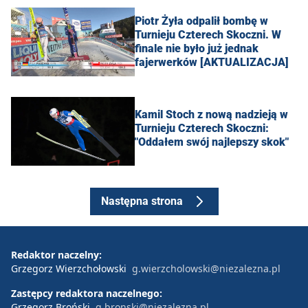
Piotr Żyła odpalił bombę w
Turnieju Czterech Skoczni. W
finale nie było już jednak
fajerwerków [AKTUALIZACJA]
Kamil Stoch z nową nadzieją w
Turnieju Czterech Skoczni:
"Oddałem swój najlepszy skok"
Następna strona
Redaktor naczelny:
Grzegorz Wierzchołowski
g.wierzcholowski@niezalezna.pl
Zastępcy redaktora naczelnego:
Grzegorz Broński
g.bronski@niezalezna.pl