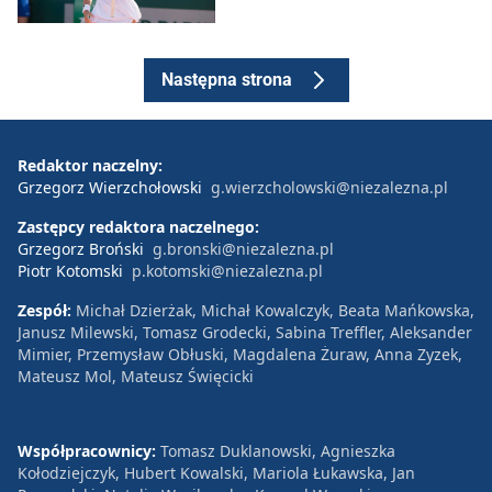
Następna strona
Redaktor naczelny:
Grzegorz Wierzchołowski
g.wierzcholowski@niezalezna.pl
Zastępcy redaktora naczelnego:
Grzegorz Broński
g.bronski@niezalezna.pl
Piotr Kotomski
p.kotomski@niezalezna.pl
Zespół:
Michał Dzierżak, Michał Kowalczyk, Beata Mańkowska,
Janusz Milewski, Tomasz Grodecki, Sabina Treffler, Aleksander
Mimier, Przemysław Obłuski, Magdalena Żuraw, Anna Zyzek,
Mateusz Mol, Mateusz Święcicki
Współpracownicy:
Tomasz Duklanowski, Agnieszka
Kołodziejczyk, Hubert Kowalski, Mariola Łukawska, Jan