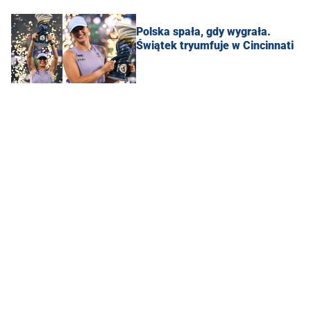
Polska spała, gdy wygrała.
Świątek tryumfuje w Cincinnati