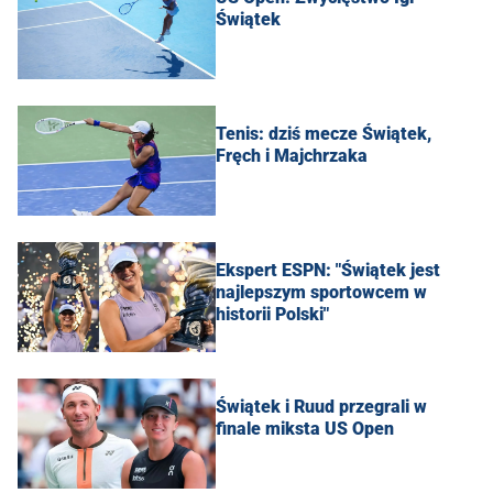
Świątek
Tenis: dziś mecze Świątek,
Fręch i Majchrzaka
Ekspert ESPN: "Świątek jest
najlepszym sportowcem w
historii Polski"
Świątek i Ruud przegrali w
finale miksta US Open