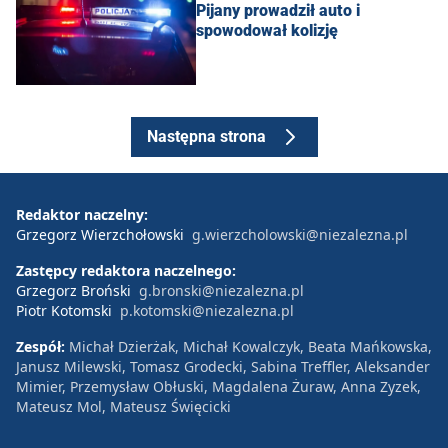
Pijany prowadził auto i
spowodował kolizję
Następna strona
Redaktor naczelny:
Grzegorz Wierzchołowski
g.wierzcholowski@niezalezna.pl
Zastępcy redaktora naczelnego:
Grzegorz Broński
g.bronski@niezalezna.pl
Piotr Kotomski
p.kotomski@niezalezna.pl
Zespół:
Michał Dzierżak, Michał Kowalczyk, Beata Mańkowska,
Janusz Milewski, Tomasz Grodecki, Sabina Treffler, Aleksander
Mimier, Przemysław Obłuski, Magdalena Żuraw, Anna Zyzek,
Mateusz Mol, Mateusz Święcicki