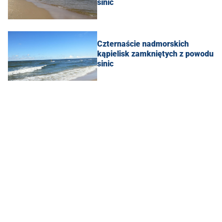
sinic
Czternaście nadmorskich
kąpielisk zamkniętych z powodu
sinic