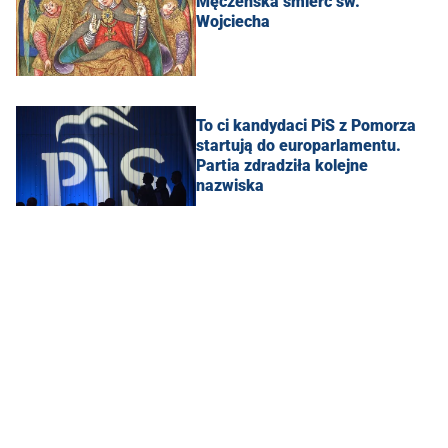
Męczeńska śmierć św.
Wojciecha
To ci kandydaci PiS z Pomorza
startują do europarlamentu.
Partia zdradziła kolejne
nazwiska