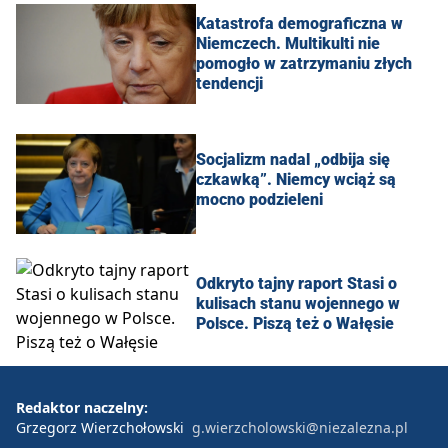
Katastrofa demograficzna w
Niemczech. Multikulti nie
pomogło w zatrzymaniu złych
tendencji
Socjalizm nadal „odbija się
czkawką”. Niemcy wciąż są
mocno podzieleni
Odkryto tajny raport Stasi o
kulisach stanu wojennego w
Polsce. Piszą też o Wałęsie
Redaktor naczelny:
Grzegorz Wierzchołowski
g.wierzcholowski@niezalezna.pl