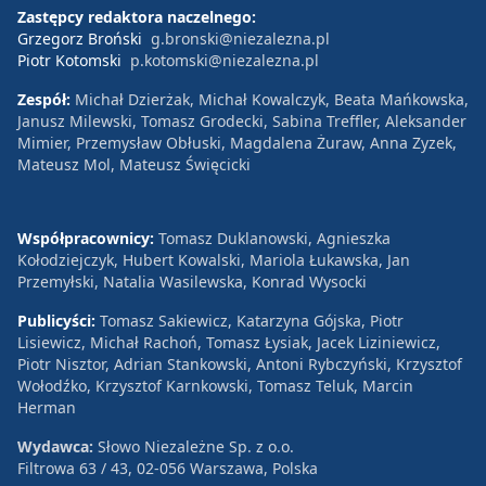
Zastępcy redaktora naczelnego:
Grzegorz Broński
g.bronski@niezalezna.pl
Piotr Kotomski
p.kotomski@niezalezna.pl
Zespół:
Michał Dzierżak, Michał Kowalczyk, Beata Mańkowska,
Janusz Milewski, Tomasz Grodecki, Sabina Treffler, Aleksander
Mimier, Przemysław Obłuski, Magdalena Żuraw, Anna Zyzek,
Mateusz Mol, Mateusz Święcicki
Współpracownicy:
Tomasz Duklanowski, Agnieszka
Kołodziejczyk, Hubert Kowalski, Mariola Łukawska, Jan
Przemyłski, Natalia Wasilewska, Konrad Wysocki
Publicyści:
Tomasz Sakiewicz, Katarzyna Gójska, Piotr
Lisiewicz, Michał Rachoń, Tomasz Łysiak, Jacek Liziniewicz,
Piotr Nisztor, Adrian Stankowski, Antoni Rybczyński, Krzysztof
Wołodźko, Krzysztof Karnkowski, Tomasz Teluk, Marcin
Herman
Wydawca:
Słowo Niezależne Sp. z o.o.
Filtrowa 63 / 43, 02-056 Warszawa, Polska