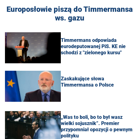
Europosłowie piszą do Timmermansa
ws. gazu
Timmermans odpowiada
eurodeputowanej PiS. KE nie
schodzi z "zielonego kursu"
Zaskakujące słowa
Timmermansa o Polsce
„Was to boli, bo to był wasz
wielki sojusznik”. Premier
przypomniał opozycji o pewnym
polityku