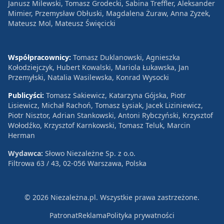
Janusz Milewski, Tomasz Grodecki, Sabina Treffler, Aleksander
Mimier, Przemysław Obłuski, Magdalena Żuraw, Anna Zyzek,
Mateusz Mol, Mateusz Święcicki
Współpracownicy:
Tomasz Duklanowski, Agnieszka
Kołodziejczyk, Hubert Kowalski, Mariola Łukawska, Jan
Przemyłski, Natalia Wasilewska, Konrad Wysocki
Publicyści:
Tomasz Sakiewicz, Katarzyna Gójska, Piotr
Lisiewicz, Michał Rachoń, Tomasz Łysiak, Jacek Liziniewicz,
Piotr Nisztor, Adrian Stankowski, Antoni Rybczyński, Krzysztof
Wołodźko, Krzysztof Karnkowski, Tomasz Teluk, Marcin
Herman
Wydawca:
Słowo Niezależne Sp. z o.o.
Filtrowa 63 / 43, 02-056 Warszawa, Polska
© 2026 Niezależna.pl. Wszystkie prawa zastrzeżone.
Patronat
Reklama
Polityka prywatności