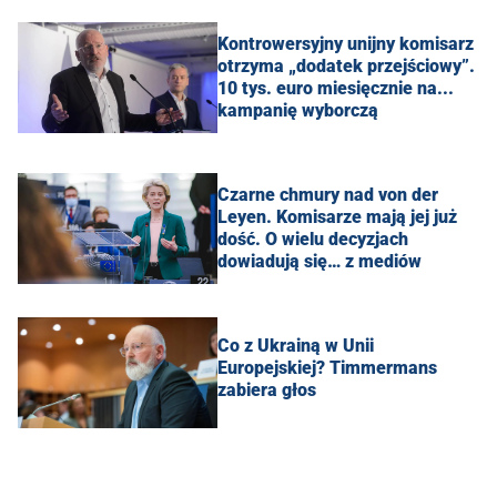
Kontrowersyjny unijny komisarz
otrzyma „dodatek przejściowy”.
10 tys. euro miesięcznie na...
kampanię wyborczą
Czarne chmury nad von der
Leyen. Komisarze mają jej już
dość. O wielu decyzjach
dowiadują się… z mediów
Co z Ukrainą w Unii
Europejskiej? Timmermans
zabiera głos