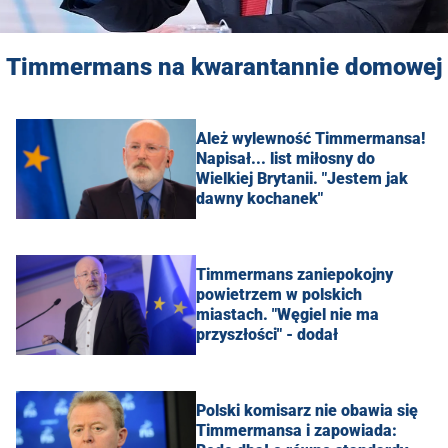
Timmermans na kwarantannie domowej
Ależ wylewność Timmermansa!
Napisał... list miłosny do
Wielkiej Brytanii. "Jestem jak
dawny kochanek"
Timmermans zaniepokojny
powietrzem w polskich
miastach. "Węgiel nie ma
przyszłości" - dodał
Polski komisarz nie obawia się
Timmermansa i zapowiada: