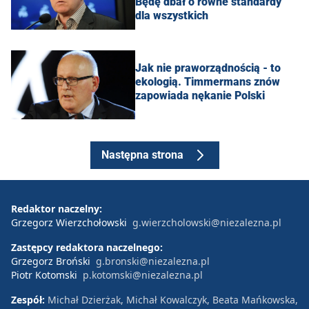
Będę dbał o równe standardy
dla wszystkich
Jak nie praworządnością - to
ekologią. Timmermans znów
zapowiada nękanie Polski
Następna strona
Redaktor naczelny:
Grzegorz Wierzchołowski
g.wierzcholowski@niezalezna.pl
Zastępcy redaktora naczelnego:
Grzegorz Broński
g.bronski@niezalezna.pl
Piotr Kotomski
p.kotomski@niezalezna.pl
Zespół:
Michał Dzierżak, Michał Kowalczyk, Beata Mańkowska,