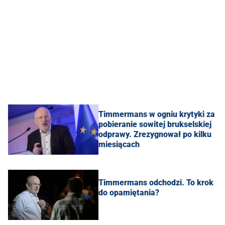
Timmermans w ogniu krytyki za
pobieranie sowitej brukselskiej
odprawy. Zrezygnował po kilku
miesiącach
Timmermans odchodzi. To krok
do opamiętania?