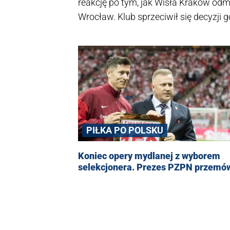
reakcję po tym, jak Wisła Kraków odm
Wrocław. Klub sprzeciwił się decyzji
stadion, co wywołało spór między klu
przestrzeganie regulaminów i dopusz
obowiązkowe, a wszelkie próby bojko
PIŁKA PO POLSKU
Koniec opery mydlanej z wyborem
selekcjonera. Prezes PZPN przemów