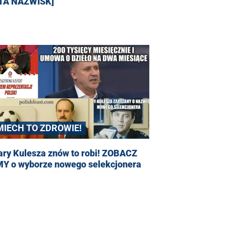
STA NAZWISK]
MIECH TO ZDROWIE!
ary Kulesza znów to robi! ZOBACZ
Y o wyborze nowego selekcjonera