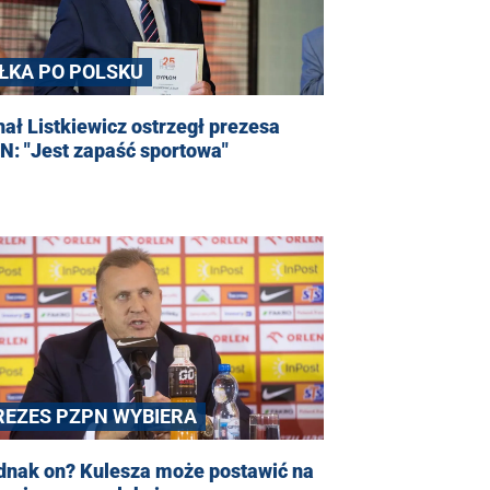
IŁKA PO POLSKU
ał Listkiewicz ostrzegł prezesa
N: "Jest zapaść sportowa"
REZES PZPN WYBIERA
ednak on? Kulesza może postawić na