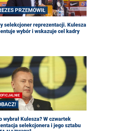
REZES PRZEMÓWIŁ
 selekcjoner reprezentacji. Kulesza
ntuje wybór i wskazuje cel kadry
EOFICJALNIE
OBACZ!
o wybrał Kulesza? W czwartek
entacja selekcjonera i jego sztabu