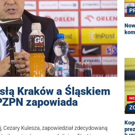
P
Nowy
kome
słą Kraków a Śląskiem
PZPN zapowiada
NI
Z
Kog
ej, Cezary Kulesza, zapowiedział zdecydowaną
prez