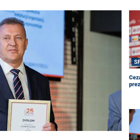
S
Cez
pre