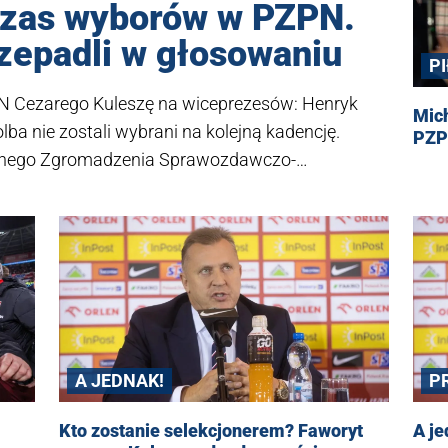
czas wyborów w PZPN.
zepadli w głosowaniu
P
PN Cezarego Kuleszę na wiceprezesów: Henryk
Mich
ba nie zostali wybrani na kolejną kadencję.
PZP
lnego Zgromadzenia Sprawozdawczo-
zawie.
A JEDNAK!
P
Kto zostanie selekcjonerem? Faworyt
A j