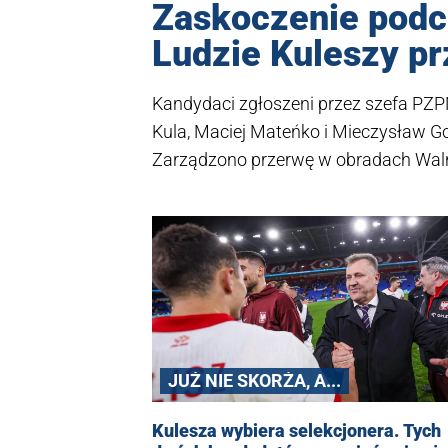
Zaskoczenie pod
Ludzie Kuleszy pr
Kandydaci zgłoszeni przez szefa PZ
Kula, Maciej Mateńko i Mieczysław Gol
Zarządzono przerwę w obradach Wa
Wyborczego Delegatów PZPN w Wars
JUŻ NIE SKORŻA, A...
Kulesza wybiera selekcjonera. Tych