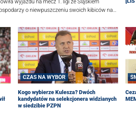
[LI
ówiła wyjazdu na mecz 1. ligi ze Śląskiem
 gospodarzy o niewpuszczeniu swoich kibiców na
bami i władzami PZPN. Federacja podkreśla, że
czanie zorganizowanych grup kibiców gości jest
tów spotkań nie będą tolerowane.
CZAS NA WYBÓR
Ś
Kogo wybierze Kulesza? Dwóch
Cez
ił
kandydatów na selekcjonera widzianych
MEM
w siedzibie PZPN