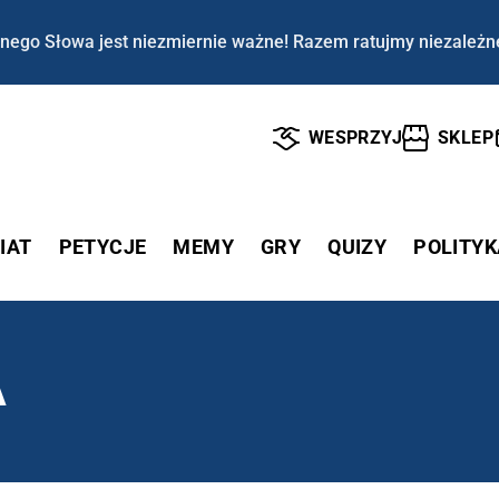
nego Słowa jest niezmiernie ważne! Razem ratujmy niezależn
WESPRZYJ
SKLEP
IAT
PETYCJE
MEMY
GRY
QUIZY
POLITYK
A