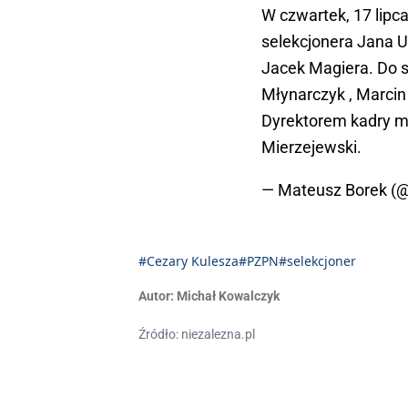
W czwartek, 17 lipc
selekcjonera Jana 
Jacek Magiera. Do 
Młynarczyk , Marcin
Dyrektorem kadry ma
Mierzejewski.
— Mateusz Borek (
#Cezary Kulesza
#PZPN
#selekcjoner
Autor:
Michał Kowalczyk
Źródło: niezalezna.pl