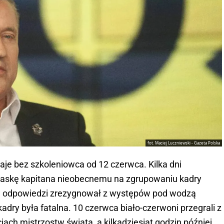
fot. Maciej Luczniewski - Gazeta Polska
taje bez szkoleniowca od 12 czerwca. Kilka dni
opaskę kapitana nieobecnemu na zgrupowaniu kadry
 odpowiedzi zrezygnował z występów pod wodzą
adry była fatalna. 10 czerwca biało-czerwoni przegrali z
jach mistrzostw świata, a kilkadziesiąt godzin później