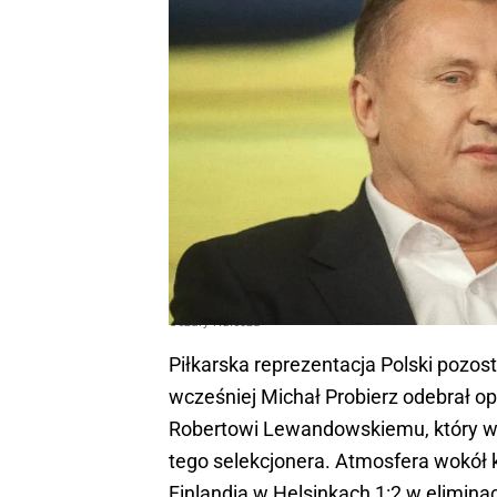
Cezary Kulesza
Piłkarska reprezentacja Polski pozos
wcześniej Michał Probierz odebrał 
Robertowi Lewandowskiemu, który w
tego selekcjonera. Atmosfera wokół k
Finlandią w Helsinkach 1:2 w eliminac