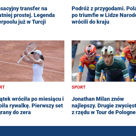
sacyjny transfer na
Podróż z przygodami. Pol
atniej prostej. Legenda
po triumfie w Lidze Naro
erpoolu już w Turcji
wrócili do kraju
RT
SPORT
ątek wróciła po miesiącu i
Jonathan Milan znów
biła rywalkę. Pierwszy set
najlepszy. Drugie zwycięs
rany do zera
z rzędu w Tour de Pologne