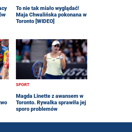
acy
To nie tak miało wyglądać!
dów
Maja Chwalińska pokonana w
Toronto [WIDEO]
SPORT
Magda Linette z awansem w
two
Toronto. Rywalka sprawiła jej
sporo problemów