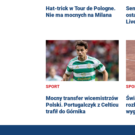
Hat-trick w Tour de Pologne.
Sen
Nie ma mocnych na Milana
ost
Liv
SPORT
SPO
Mocny transfer wicemistrzów
Świ
Polski. Portugalczyk z Celticu
roz
trafił do Górnika
wyg