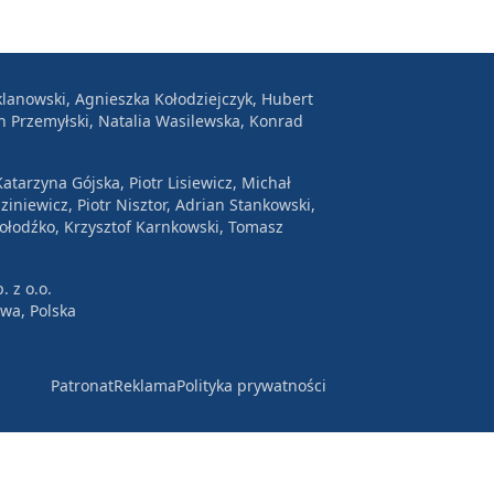
lanowski, Agnieszka Kołodziejczyk, Hubert
n Przemyłski, Natalia Wasilewska, Konrad
atarzyna Gójska, Piotr Lisiewicz, Michał
ziniewicz, Piotr Nisztor, Adrian Stankowski,
Wołodźko, Krzysztof Karnkowski, Tomasz
. z o.o.
awa, Polska
Patronat
Reklama
Polityka prywatności