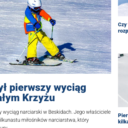
Czy 
roz
ył pierwszy wyciąg
iałym Krzyżu
y wyciąg narciarski w Beskidach. Jego właściciele
Pier
kilkunastu miłośników narciarstwa, który
kilk
ury.