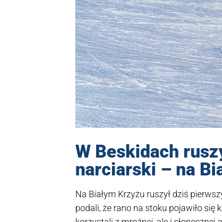
W Beskidach rusz
narciarski – na B
Na Białym Krzyżu ruszył dziś pierwsz
podali, że rano na stoku pojawiło się 
korzystali z mroźnej, ale i słonecznej a