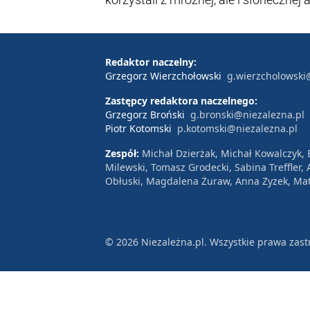
Redaktor naczelny:
Grzegorz Wierzchołowski
g.wierzcholowski
Zastępcy redaktora naczelnego:
Grzegorz Broński
g.bronski@niezalezna.pl
Piotr Kotomski
p.kotomski@niezalezna.pl
Zespół:
Michał Dzierżak, Michał Kowalczyk,
Milewski, Tomasz Grodecki, Sabina Treffler
Obłuski, Magdalena Żuraw, Anna Zyzek, Mat
© 2026 Niezależna.pl. Wszystkie prawa zast