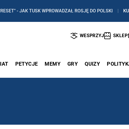
"RESET" - JAK TUSK WPROWADZAŁ ROSJĘ DO POLSKI
|
KU
WESPRZYJ
SKLEP
IAT
PETYCJE
MEMY
GRY
QUIZY
POLITYK