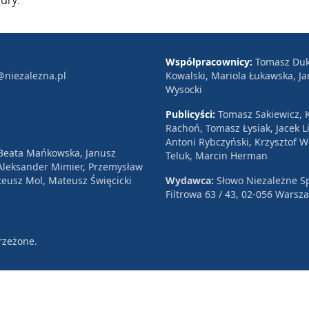
Współpracownicy:
Tomasz Duk
@niezalezna.pl
Kowalski, Mariola Łukawska, Ja
Wysocki
Publicyści:
Tomasz Sakiewicz, K
Rachoń, Tomasz Łysiak, Jacek Li
Antoni Rybczyński, Krzysztof 
 Beata Mańkowska, Janusz
Teluk, Marcin Herman
, Aleksander Mimier, Przemysław
eusz Mol, Mateusz Święcicki
Wydawca:
Słowo Niezależne Sp
Filtrowa 63 / 43, 02-056 Warsz
rzeżone.