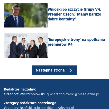
Wnioski po szczycie Grupy V4.
Premier Czech: "Mamy bardzo
dobre kontakty"
"Europejskie trony" na spotkaniu
premierów V4
Następna strona
Redaktor naczelny:
Grzegorz Wierzchołowski
g.wierzcholowski@niezalezna.pl
Zastępcy redaktora naczelnego:
Grzegorz Broński
g.bronski@niezalezna.pl