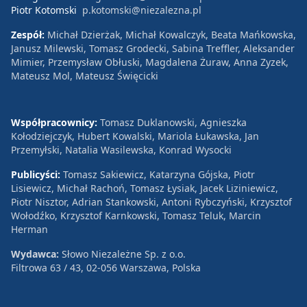
Piotr Kotomski
p.kotomski@niezalezna.pl
Zespół:
Michał Dzierżak, Michał Kowalczyk, Beata Mańkowska,
Janusz Milewski, Tomasz Grodecki, Sabina Treffler, Aleksander
Mimier, Przemysław Obłuski, Magdalena Żuraw, Anna Zyzek,
Mateusz Mol, Mateusz Święcicki
Współpracownicy:
Tomasz Duklanowski, Agnieszka
Kołodziejczyk, Hubert Kowalski, Mariola Łukawska, Jan
Przemyłski, Natalia Wasilewska, Konrad Wysocki
Publicyści:
Tomasz Sakiewicz, Katarzyna Gójska, Piotr
Lisiewicz, Michał Rachoń, Tomasz Łysiak, Jacek Liziniewicz,
Piotr Nisztor, Adrian Stankowski, Antoni Rybczyński, Krzysztof
Wołodźko, Krzysztof Karnkowski, Tomasz Teluk, Marcin
Herman
Wydawca:
Słowo Niezależne Sp. z o.o.
Filtrowa 63 / 43, 02-056 Warszawa, Polska