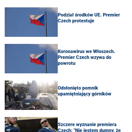
Podział środków UE. Premier
Czech protestuje
Koronawirus we Włoszech.
Premier Czech wzywa do
powrotu
Odsłonięto pomnik
upamiętniający górników
Szczere wyznanie premiera
Czech: "Nie jestem dumny, że