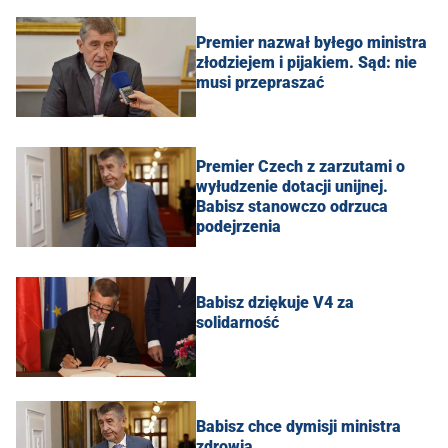
Premier nazwał byłego ministra
złodziejem i pijakiem. Sąd: nie
musi przepraszać
Premier Czech z zarzutami o
wyłudzenie dotacji unijnej.
Babisz stanowczo odrzuca
podejrzenia
Babisz dziękuje V4 za
solidarność
Babisz chce dymisji ministra
zdrowia