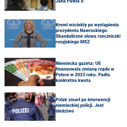
Jana Pawła II
Kreml wściekły po wystąpieniu
prezydenta Nawrockiego.
Skandaliczne słowa rzeczniczki
rosyjskiego MSZ
Niemiecka gazeta: UE
finansowała zmianę rządu w
Polsce w 2023 roku. Padła
konkretna kwota
Polak zmarł po interwencji
niemieckiej policji. Jest
śledztwo