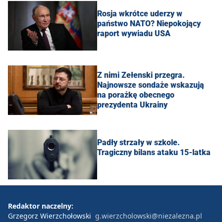
Rosja wkrótce uderzy w
państwo NATO? Niepokojący
raport wywiadu USA
Z nimi Zełenski przegra.
Najnowsze sondaże wskazują
na porażkę obecnego
prezydenta Ukrainy
Padły strzały w szkole.
Tragiczny bilans ataku 15-latka
Redaktor naczelny:
Grzegorz Wierzchołowski
g.wierzcholowski@niezalezna.pl