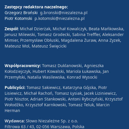
Zastępcy redaktora naczelnego:
Grzegorz Broński
g.bronski@niezalezna.pl
Piotr Kotomski
p.kotomski@niezalezna.pl
Zespół:
Michał Dzierżak, Michał Kowalczyk, Beata Mańkowska,
Janusz Milewski, Tomasz Grodecki, Sabina Treffler, Aleksander
Mimier, Przemysław Obłuski, Magdalena Żuraw, Anna Zyzek,
Mateusz Mol, Mateusz Święcicki
Współpracownicy:
Tomasz Duklanowski, Agnieszka
Kołodziejczyk, Hubert Kowalski, Mariola Łukawska, Jan
Przemyłski, Natalia Wasilewska, Konrad Wysocki
Publicyści:
Tomasz Sakiewicz, Katarzyna Gójska, Piotr
Lisiewicz, Michał Rachoń, Tomasz Łysiak, Jacek Liziniewicz,
Piotr Nisztor, Adrian Stankowski, Antoni Rybczyński, Krzysztof
Wołodźko, Krzysztof Karnkowski, Tomasz Teluk, Marcin
Herman
Wydawca:
Słowo Niezależne Sp. z o.o.
Filtrowa 63 / 43, 02-056 Warszawa, Polska