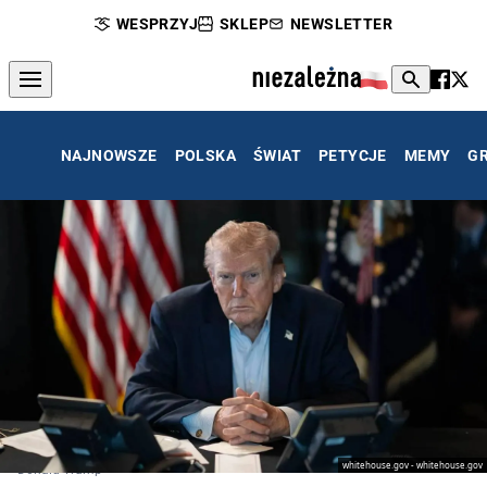
WESPRZYJ
SKLEP
NEWSLETTER
NAJNOWSZE
POLSKA
ŚWIAT
PETYCJE
MEMY
G
whitehouse.gov - whitehouse.gov
Donald Trump