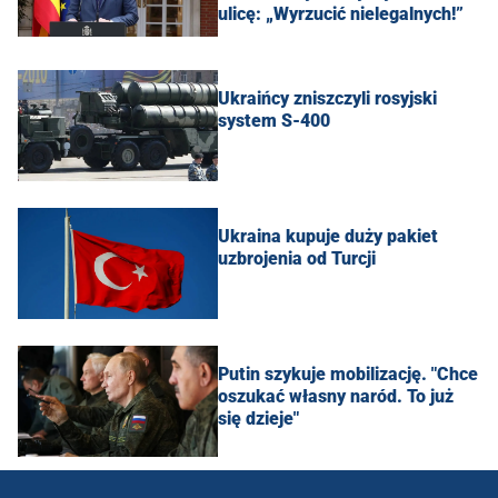
ulicę: „Wyrzucić nielegalnych!”
Ukraińcy zniszczyli rosyjski
system S-400
Ukraina kupuje duży pakiet
uzbrojenia od Turcji
Putin szykuje mobilizację. "Chce
oszukać własny naród. To już
się dzieje"