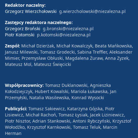
Redaktor naczelny:
Grzegorz Wierzchołowski
g.wierzcholowski@niezalezna.pl
Zastępcy redaktora naczelnego:
Grzegorz Broński
g.bronski@niezalezna.pl
Piotr Kotomski
p.kotomski@niezalezna.pl
Zespół:
Michał Dzierżak, Michał Kowalczyk, Beata Mańkowska,
Janusz Milewski, Tomasz Grodecki, Sabina Treffler, Aleksander
Mimier, Przemysław Obłuski, Magdalena Żuraw, Anna Zyzek,
Mateusz Mol, Mateusz Święcicki
Współpracownicy:
Tomasz Duklanowski, Agnieszka
Kołodziejczyk, Hubert Kowalski, Mariola Łukawska, Jan
Przemyłski, Natalia Wasilewska, Konrad Wysocki
Publicyści:
Tomasz Sakiewicz, Katarzyna Gójska, Piotr
Lisiewicz, Michał Rachoń, Tomasz Łysiak, Jacek Liziniewicz,
Piotr Nisztor, Adrian Stankowski, Antoni Rybczyński, Krzysztof
Wołodźko, Krzysztof Karnkowski, Tomasz Teluk, Marcin
Herman