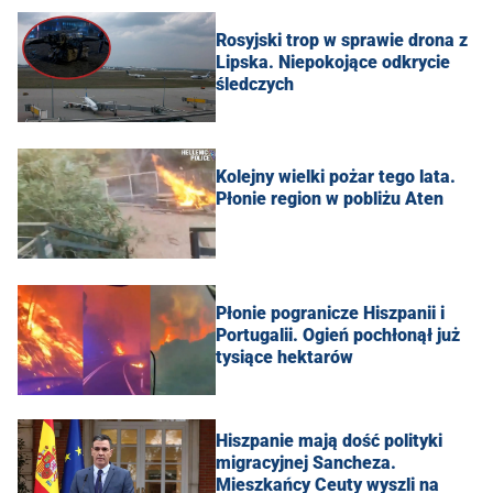
Rosyjski trop w sprawie drona z
Lipska. Niepokojące odkrycie
śledczych
Kolejny wielki pożar tego lata.
Płonie region w pobliżu Aten
Płonie pogranicze Hiszpanii i
Portugalii. Ogień pochłonął już
tysiące hektarów
Hiszpanie mają dość polityki
migracyjnej Sancheza.
Mieszkańcy Ceuty wyszli na