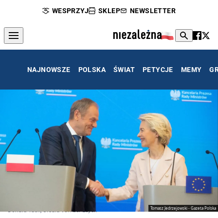
WESPRZYJ
SKLEP
NEWSLETTER
NAJNOWSZE
POLSKA
ŚWIAT
PETYCJE
MEMY
G
Tomasz Jedrzejowski - Gazeta Polska
Donald Tusk, Ursula von der Leyen