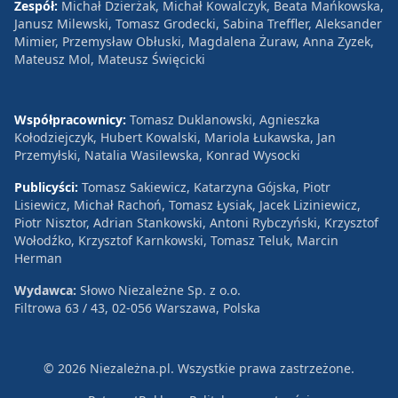
Zespół:
Michał Dzierżak, Michał Kowalczyk, Beata Mańkowska,
Janusz Milewski, Tomasz Grodecki, Sabina Treffler, Aleksander
Mimier, Przemysław Obłuski, Magdalena Żuraw, Anna Zyzek,
Mateusz Mol, Mateusz Święcicki
Współpracownicy:
Tomasz Duklanowski, Agnieszka
Kołodziejczyk, Hubert Kowalski, Mariola Łukawska, Jan
Przemyłski, Natalia Wasilewska, Konrad Wysocki
Publicyści:
Tomasz Sakiewicz, Katarzyna Gójska, Piotr
Lisiewicz, Michał Rachoń, Tomasz Łysiak, Jacek Liziniewicz,
Piotr Nisztor, Adrian Stankowski, Antoni Rybczyński, Krzysztof
Wołodźko, Krzysztof Karnkowski, Tomasz Teluk, Marcin
Herman
Wydawca:
Słowo Niezależne Sp. z o.o.
Filtrowa 63 / 43, 02-056 Warszawa, Polska
© 2026 Niezależna.pl. Wszystkie prawa zastrzeżone.