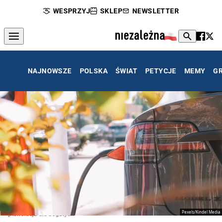
WESPRZYJ
SKLEP
NEWSLETTER
NAJNOWSZE
POLSKA
ŚWIAT
PETYCJE
MEMY
G
Pexels/Kindel Media
„Rewolucja dla bogatych”