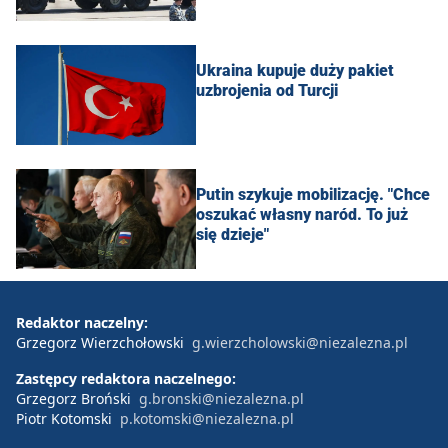
Ukraina kupuje duży pakiet
uzbrojenia od Turcji
Putin szykuje mobilizację. "Chce
oszukać własny naród. To już
się dzieje"
Redaktor naczelny:
Grzegorz Wierzchołowski
g.wierzcholowski@niezalezna.pl
Zastępcy redaktora naczelnego:
Grzegorz Broński
g.bronski@niezalezna.pl
Piotr Kotomski
p.kotomski@niezalezna.pl