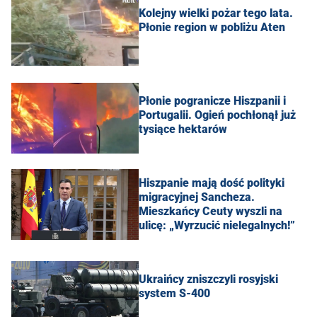
Kolejny wielki pożar tego lata.
Płonie region w pobliżu Aten
Płonie pogranicze Hiszpanii i
Portugalii. Ogień pochłonął już
tysiące hektarów
Hiszpanie mają dość polityki
migracyjnej Sancheza.
Mieszkańcy Ceuty wyszli na
ulicę: „Wyrzucić nielegalnych!”
Ukraińcy zniszczyli rosyjski
system S-400