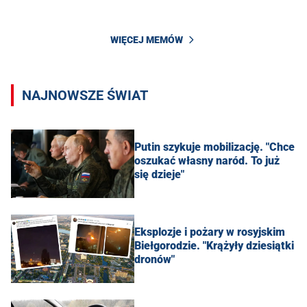
WIĘCEJ MEMÓW
NAJNOWSZE ŚWIAT
Putin szykuje mobilizację. "Chce
oszukać własny naród. To już
się dzieje"
Eksplozje i pożary w rosyjskim
Biełgorodzie. "Krążyły dziesiątki
dronów"