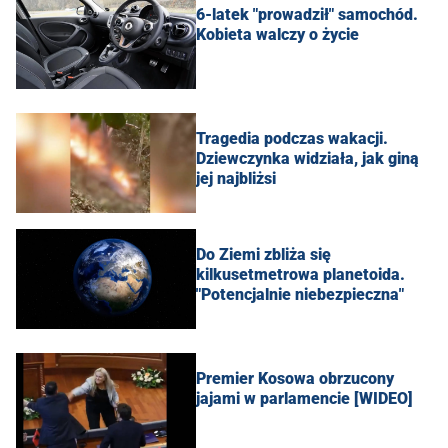
6-latek "prowadził" samochód.
Kobieta walczy o życie
Tragedia podczas wakacji.
Dziewczynka widziała, jak giną
jej najbliżsi
Do Ziemi zbliża się
kilkusetmetrowa planetoida.
"Potencjalnie niebezpieczna"
Premier Kosowa obrzucony
jajami w parlamencie [WIDEO]