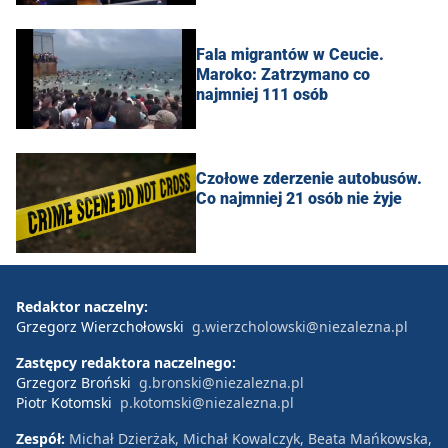
Fala migrantów w Ceucie.
Maroko: Zatrzymano co
najmniej 111 osób
Czołowe zderzenie autobusów.
Co najmniej 21 osób nie żyje
Redaktor naczelny:
Grzegorz Wierzchołowski
g.wierzcholowski@niezalezna.pl
Zastępcy redaktora naczelnego:
Grzegorz Broński
g.bronski@niezalezna.pl
Piotr Kotomski
p.kotomski@niezalezna.pl
Zespół:
Michał Dzierżak, Michał Kowalczyk, Beata Mańkowska,