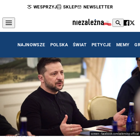
WESPRZYJ
SKLEP
NEWSLETTER
NAJNOWSZE
POLSKA
ŚWIAT
PETYCJE
MEMY
G
screen - facebook.com/zelenskyy.official
Wołodymyr Zełenski