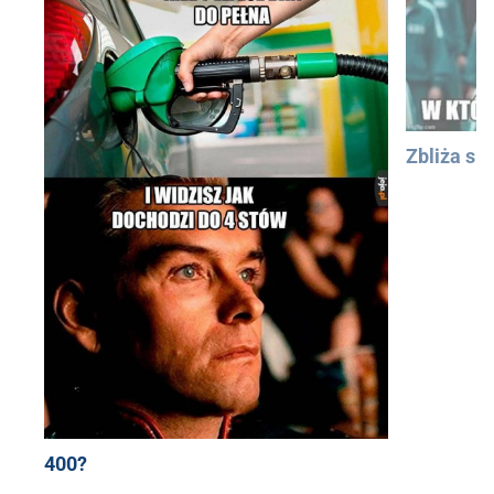
Zbliża się
400?