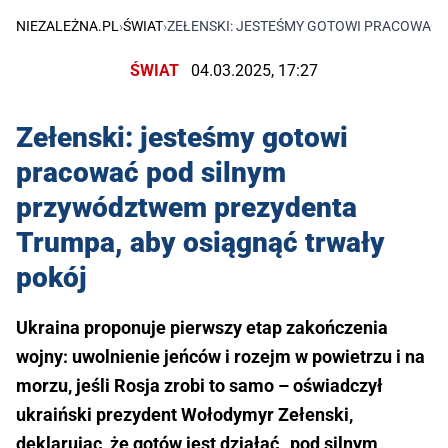
NIEZALEŻNA.PL
›
ŚWIAT
›
ZEŁENSKI: JESTEŚMY GOTOWI PRACOWAĆ
ŚWIAT
04.03.2025, 17:27
Zełenski: jesteśmy gotowi
pracować pod silnym
przywództwem prezydenta
Trumpa, aby osiągnąć trwały
pokój
Ukraina proponuje pierwszy etap zakończenia
wojny: uwolnienie jeńców i rozejm w powietrzu i na
morzu, jeśli Rosja zrobi to samo – oświadczył
ukraiński prezydent Wołodymyr Zełenski,
deklarując, że gotów jest działać „pod silnym