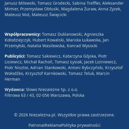
Janusz Milewski, Tomasz Grodecki, Sabina Treffler, Aleksander
Mimier, Przemysław Obłuski, Magdalena Żuraw, Anna Zyzek,
Mateusz Mol, Mateusz Święcicki
Współpracownicy:
Tomasz Duklanowski, Agnieszka
Kołodziejczyk, Hubert Kowalski, Mariola Łukawska, Jan
Przemyłski, Natalia Wasilewska, Konrad Wysocki
Publicyści:
Tomasz Sakiewicz, Katarzyna Gójska, Piotr
Lisiewicz, Michał Rachoń, Tomasz Łysiak, Jacek Liziniewicz,
Piotr Nisztor, Adrian Stankowski, Antoni Rybczyński, Krzysztof
Wołodźko, Krzysztof Karnkowski, Tomasz Teluk, Marcin
Herman
Wydawca:
Słowo Niezależne Sp. z o.o.
Filtrowa 63 / 43, 02-056 Warszawa, Polska
© 2026 Niezależna.pl. Wszystkie prawa zastrzeżone.
Patronat
Reklama
Polityka prywatności