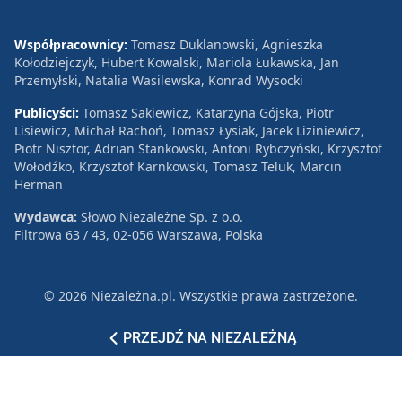
Współpracownicy:
Tomasz Duklanowski, Agnieszka
Kołodziejczyk, Hubert Kowalski, Mariola Łukawska, Jan
Przemyłski, Natalia Wasilewska, Konrad Wysocki
Publicyści:
Tomasz Sakiewicz, Katarzyna Gójska, Piotr
Lisiewicz, Michał Rachoń, Tomasz Łysiak, Jacek Liziniewicz,
Piotr Nisztor, Adrian Stankowski, Antoni Rybczyński, Krzysztof
Wołodźko, Krzysztof Karnkowski, Tomasz Teluk, Marcin
Herman
Wydawca:
Słowo Niezależne Sp. z o.o.
Filtrowa 63 / 43, 02-056 Warszawa, Polska
© 2026 Niezależna.pl. Wszystkie prawa zastrzeżone.
Patronat
Reklama
Polityka prywatności
PRZEJDŹ NA NIEZALEŻNĄ