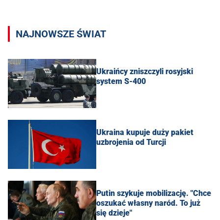
NAJNOWSZE ŚWIAT
Ukraińcy zniszczyli rosyjski
system S-400
Ukraina kupuje duży pakiet
uzbrojenia od Turcji
Putin szykuje mobilizację. "Chce
oszukać własny naród. To już
się dzieje"