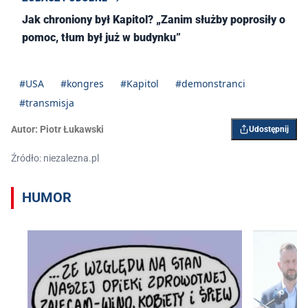
Jak chroniony był Kapitol? „Zanim służby poprosiły o
pomoc, tłum był już w budynku”
#USA
#kongres
#Kapitol
#demonstranci
#transmisja
Autor:
Piotr Łukawski
Udostępnij
Źródło: niezalezna.pl
HUMOR