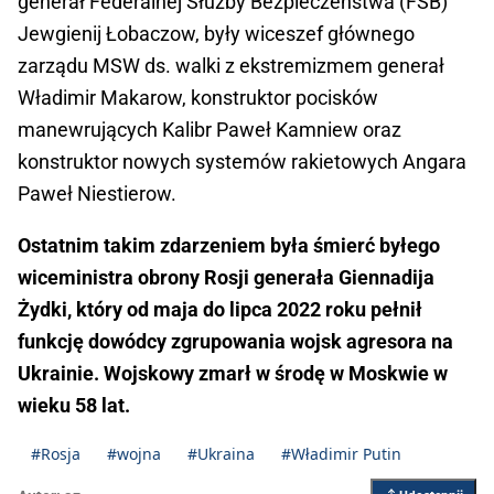
generał Federalnej Służby Bezpieczeństwa (FSB)
Jewgienij Łobaczow, były wiceszef głównego
zarządu MSW ds. walki z ekstremizmem generał
Władimir Makarow, konstruktor pocisków
manewrujących Kalibr Paweł Kamniew oraz
konstruktor nowych systemów rakietowych Angara
Paweł Niestierow.
Ostatnim takim zdarzeniem była śmierć byłego
wiceministra obrony Rosji generała Giennadija
Żydki, który od maja do lipca 2022 roku pełnił
funkcję dowódcy zgrupowania wojsk agresora na
Ukrainie. Wojskowy zmarł w środę w Moskwie w
wieku 58 lat.
#Rosja
#wojna
#Ukraina
#Władimir Putin