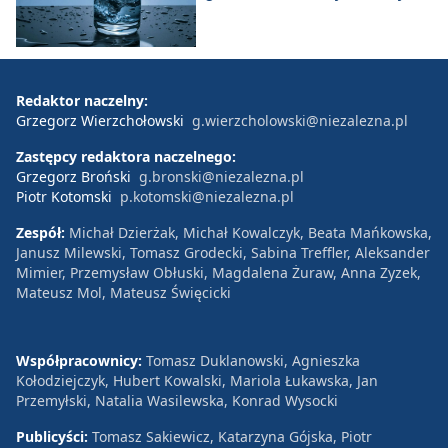
Redaktor naczelny:
Grzegorz Wierzchołowski
g.wierzcholowski@niezalezna.pl
Zastępcy redaktora naczelnego:
Grzegorz Broński
g.bronski@niezalezna.pl
Piotr Kotomski
p.kotomski@niezalezna.pl
Zespół:
Michał Dzierżak, Michał Kowalczyk, Beata Mańkowska,
Janusz Milewski, Tomasz Grodecki, Sabina Treffler, Aleksander
Mimier, Przemysław Obłuski, Magdalena Żuraw, Anna Zyzek,
Mateusz Mol, Mateusz Święcicki
Współpracownicy:
Tomasz Duklanowski, Agnieszka
Kołodziejczyk, Hubert Kowalski, Mariola Łukawska, Jan
Przemyłski, Natalia Wasilewska, Konrad Wysocki
Publicyści:
Tomasz Sakiewicz, Katarzyna Gójska, Piotr