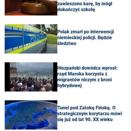
zawieszono karę, by mógł
dokończyć szkołę
Polak zmarł po interwencji
niemieckiej policji. Będzie
śledztwo
Hiszpański dowódca wprost:
rząd Maroka korzysta z
migrantów niczym z broni
hybrydowej
Tunel pod Zatoką Fińską. O
strategicznym korytarzu mówi
się już od lat 90. XX wieku