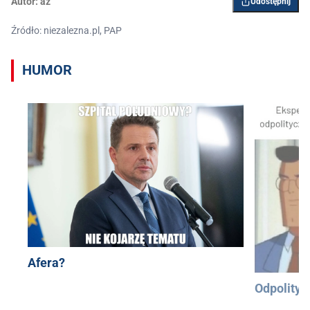
Autor:
az
Udostępnij
Źródło: niezalezna.pl, PAP
HUMOR
Afera?
Odpolityc