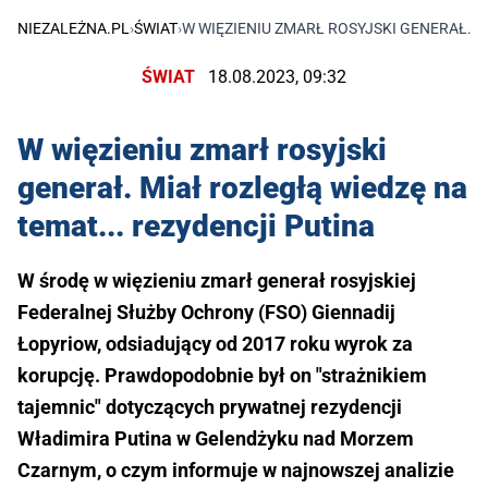
NIEZALEŻNA.PL
›
ŚWIAT
›
W WIĘZIENIU ZMARŁ ROSYJSKI GENERAŁ. M
ŚWIAT
18.08.2023, 09:32
W więzieniu zmarł rosyjski
generał. Miał rozległą wiedzę na
temat... rezydencji Putina
W środę w więzieniu zmarł generał rosyjskiej
Federalnej Służby Ochrony (FSO) Giennadij
Łopyriow, odsiadujący od 2017 roku wyrok za
korupcję. Prawdopodobnie był on "strażnikiem
tajemnic" dotyczących prywatnej rezydencji
Władimira Putina w Gelendżyku nad Morzem
Czarnym, o czym informuje w najnowszej analizie