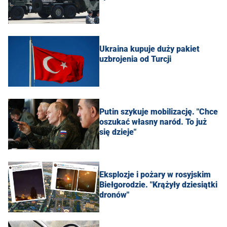
Ukraina kupuje duży pakiet
uzbrojenia od Turcji
Putin szykuje mobilizację. "Chce
oszukać własny naród. To już
się dzieje"
Eksplozje i pożary w rosyjskim
Biełgorodzie. "Krążyły dziesiątki
dronów"