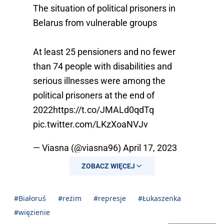
The situation of political prisoners in
Belarus from vulnerable groups
At least 25 pensioners and no fewer
than 74 people with disabilities and
serious illnesses were among the
political prisoners at the end of
2022
https://t.co/JMALd0qdTq
pic.twitter.com/LKzXoaNVJv
— Viasna (@viasna96)
April 17, 2023
ZOBACZ WIĘCEJ
#Białoruś
#reżim
#represje
#Łukaszenka
#więzienie