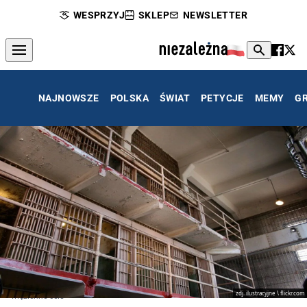
WESPRZYJ
SKLEP
NEWSLETTER
NAJNOWSZE
POLSKA
ŚWIAT
PETYCJE
MEMY
G
zdj. ilustracyjne \ flickr.com
więzienne cele