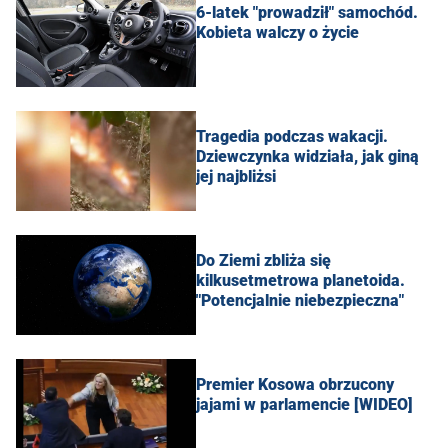
6-latek "prowadził" samochód.
Kobieta walczy o życie
Tragedia podczas wakacji.
Dziewczynka widziała, jak giną
jej najbliżsi
Do Ziemi zbliża się
kilkusetmetrowa planetoida.
"Potencjalnie niebezpieczna"
Premier Kosowa obrzucony
jajami w parlamencie [WIDEO]