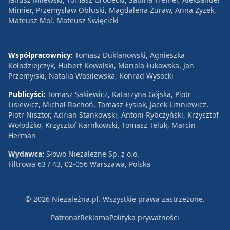
Mimier, Przemysław Obłuski, Magdalena Żuraw, Anna Zyzek,
Mateusz Mol, Mateusz Święcicki
Współpracownicy:
Tomasz Duklanowski, Agnieszka
Kołodziejczyk, Hubert Kowalski, Mariola Łukawska, Jan
Przemyłski, Natalia Wasilewska, Konrad Wysocki
Publicyści:
Tomasz Sakiewicz, Katarzyna Gójska, Piotr
Lisiewicz, Michał Rachoń, Tomasz Łysiak, Jacek Liziniewicz,
Piotr Nisztor, Adrian Stankowski, Antoni Rybczyński, Krzysztof
Wołodźko, Krzysztof Karnkowski, Tomasz Teluk, Marcin
Herman
Wydawca:
Słowo Niezależne Sp. z o.o.
Filtrowa 63 / 43, 02-056 Warszawa, Polska
© 2026 Niezależna.pl. Wszystkie prawa zastrzeżone.
Patronat
Reklama
Polityka prywatności