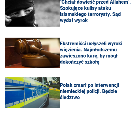
"Chciał dowieść przed Allahem".
Szokujące kulisy ataku
islamskiego terrorysty. Sąd
wydał wyrok
Ekstremiści usłyszeli wyroki
więzienia. Najmłodszemu
zawieszono karę, by mógł
dokończyć szkołę
Polak zmarł po interwencji
niemieckiej policji. Będzie
śledztwo