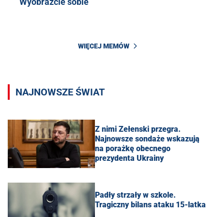
Wyobraźcie sobie
WIĘCEJ MEMÓW
NAJNOWSZE ŚWIAT
Z nimi Zełenski przegra.
Najnowsze sondaże wskazują
na porażkę obecnego
prezydenta Ukrainy
Padły strzały w szkole.
Tragiczny bilans ataku 15-latka