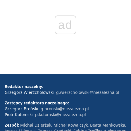
ad
Redaktor naczelny:
Grzegorz Wierzchołowski
g.wierzcholowski@niezalezna.pl
Zastępcy redaktora naczelnego:
Grzegorz Broński
g.bronski@niezalezna.pl
Piotr Kotomski
p.kotomski@niezalezna.pl
Zespół:
Michał Dzierżak, Michał Kowalczyk, Beata Mańkowska,
Janusz Milewski, Tomasz Grodecki, Sabina Treffler, Aleksander