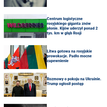
Centrum logistyczne
rosyjskiego giganta znów
płonie. Kijów uderzył ponad 2
tys. km w głąb Rosji
Litwa gotowa na rosyjskie
prowokacje. Padło mocne
zapewnienie
Rozmowy o pokoju na Ukrainie.
Trump ogłosił postęp