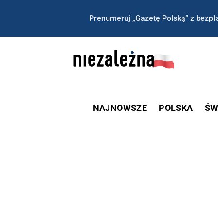
Prenumeruj „Gazetę Polską” z bezpła
NAJNOWSZE
POLSKA
ŚW