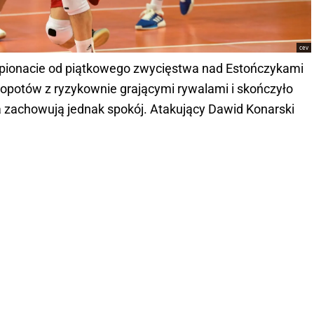
cev
empionacie od piątkowego zwycięstwa nad Estończykami
kłopotów z ryzykownie grającymi rywalami i skończyło
ta zachowują jednak spokój. Atakujący Dawid Konarski