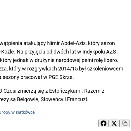
ątpienia atakujący Nimir Abdel-Aziz, który sezon
-Koźle. Na przyjęciu od dwóch lat w Indykpolu AZS
tóry jednak w drużynie narodowej pełni rolę libero.
zza, który w rozgrywkach 2014/15 był szkoleniowcem
a sezony pracował w PGE Skrze.
D Czesi zmierzą się z Estończykami. Razem z
zy są Belgowie, Słoweńcy i Francuzi.
uropy w siatkówce