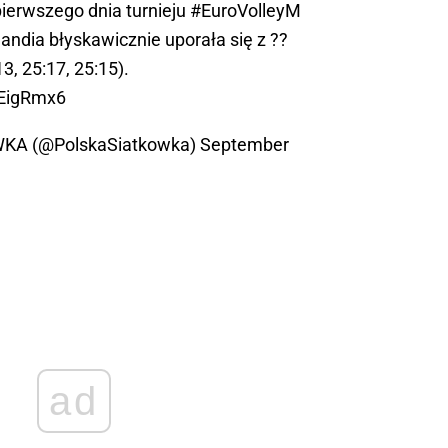
ierwszego dnia turnieju
#EuroVolleyM
ndia błyskawicznie uporała się z ??
3, 25:17, 25:15).
3EigRmx6
KA (@PolskaSiatkowka)
September
ad