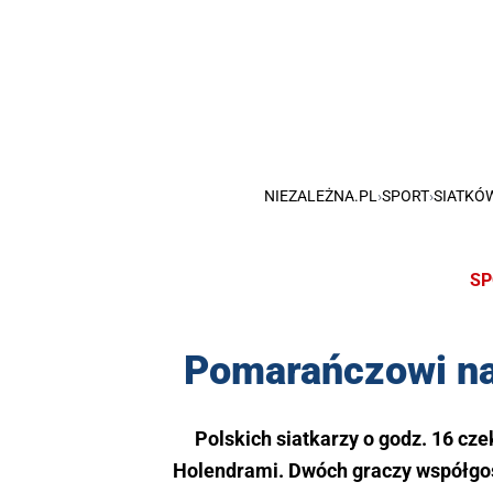
NIEZALEŻNA.PL
›
SPORT
›
SIATKÓ
SP
Pomarańczowi na
Polskich siatkarzy o godz. 16 cz
Holendrami. Dwóch graczy współgos