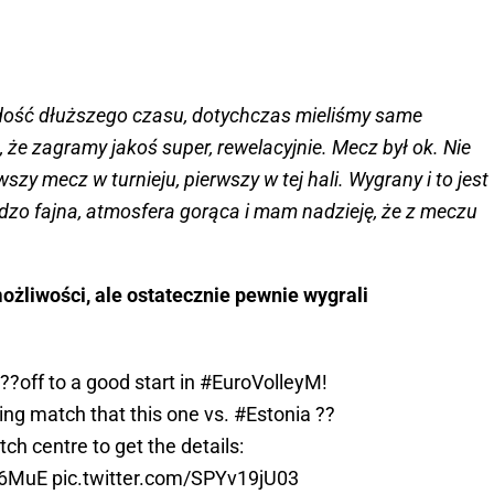
 dość dłuższego czasu, dotychczas mieliśmy same
, że zagramy jakoś super, rewelacyjnie. Mecz był ok. Nie
szy mecz w turnieju, pierwszy w tej hali. Wygrany i to jest
dzo fajna, atmosfera gorąca i mam nadzieję, że z meczu
możliwości, ale ostatecznie pewnie wygrali
??off to a good start in
#EuroVolleyM
!
ing match that this one vs.
#Estonia
??
ch centre to get the details:
Q6MuE
pic.twitter.com/SPYv19jU03