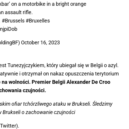
bar’ on a motorbike in a bright orange
n assault rifle.
.
#Brussels
#Bruxelles
enjpiDob
oldingBF)
October 16, 2023
t Tunezyjczykiem, który ubiegał się w Belgii o azyl.
atywnie i otrzymał on nakaz opuszczenia terytorium
na wolności. Premier Belgii Alexander De Croo
chowania czujności.
kim ofiar tchórzliwego ataku w Brukseli. Śledzimy
w Brukseli o zachowanie czujności
Twitter).