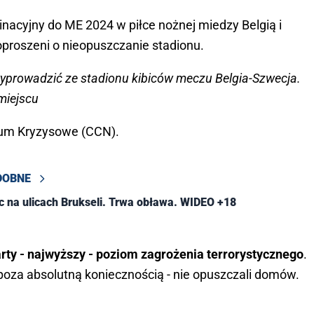
nacyjny do ME 2024 w piłce nożnej miedzy Belgią i
oproszeni o nieopuszczanie stadionu.
wyprowadzić ze stadionu kibiców meczu Belgia-Szwecja.
 miejscu
rum Kryzysowe (CCN).
DOBNE
na ulicach Brukseli. Trwa obława. WIDEO +18
rty - najwyższy - poziom zagrożenia terrorystycznego
.
 poza absolutną koniecznością - nie opuszczali domów.