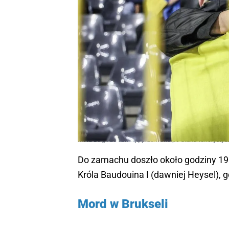
Mecz Belgii ze Szwecją przerwano po ataku terrorysty
Do zamachu doszło około godziny 19.0
Króla Baudouina I (dawniej Heysel), 
Mord w Brukseli