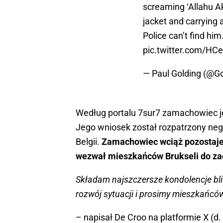
screaming ‘Allahu Ak
jacket and carrying a
Police can’t find him
pic.twitter.com/HC
— Paul Golding (@G
Według portalu 7sur7 zamachowiec jes
Jego wniosek został rozpatrzony neg
Belgii.
Zamachowiec wciąż pozostaje 
wezwał mieszkańców Brukseli do za
Składam najszczersze kondolencje blis
rozwój sytuacji i prosimy mieszkańcó
– napisał De Croo na platformie X (d. 