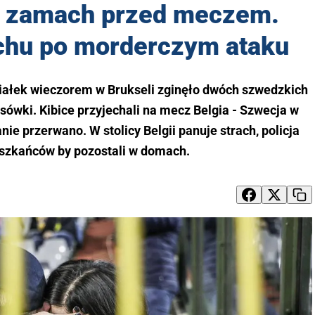
y zamach przed meczem.
achu po morderczym ataku
iałek wieczorem w Brukseli zginęło dwóch szwedzkich
ksówki. Kibice przyjechali na mecz Belgia - Szwecja w
nie przerwano. W stolicy Belgii panuje strach, policja
eszkańców by pozostali w domach.