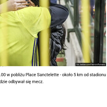
fot. twitter.com/FabrizioRomano
cznym
0 w pobliżu Place Sanctelette - około 5 km od stadionu
gdzie odbywał się mecz.