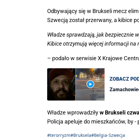
Odbywający się w Brukseli mecz elimi
Szwecją został przerwany, a kibice p
Władze sprawdzają, jak bezpiecznie 
Kibice otrzymują więcej informacji na
– podało w serwisie X Krajowe Cent
ZOBACZ PO
Zamachowiec 
Władze wprowadziły
w Brukseli czwa
Policja apeluje do mieszkańców, by -
#terorryzm
#Bruksela
#Belgia-Szwecja