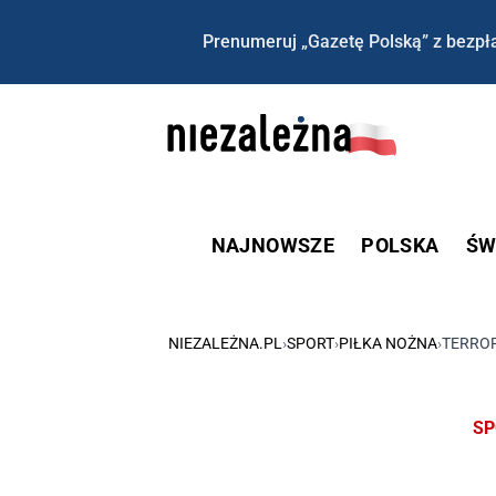
Prenumeruj „Gazetę Polską” z bezpła
NAJNOWSZE
POLSKA
ŚW
NIEZALEŻNA.PL
›
SPORT
›
PIŁKA NOŻNA
›
TERRO
SP