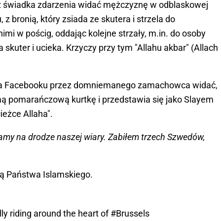
 świadka zdarzenia widać mężczyznę w odblaskowej
z bronią, który zsiada ze skutera i strzela do
nimi w pościg, oddając kolejne strzały, m.in. do osoby
 skuter i ucieka. Krzyczy przy tym "Allahu akbar" (Allach
na Facebooku przez domniemanego zamachowca widać,
mą pomarańczową kurtkę i przedstawia się jako Slayem
ieżce Allaha".
ramy na drodze naszej wiary. Zabiłem trzech Szwedów,
tą Państwa Islamskiego.
rally riding around the heart of
#Brussels