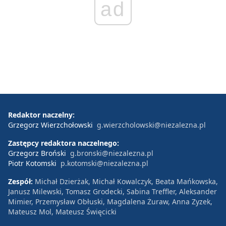
ad
Redaktor naczelny:
Grzegorz Wierzchołowski
g.wierzcholowski@niezalezna.pl
Zastępcy redaktora naczelnego:
Grzegorz Broński
g.bronski@niezalezna.pl
Piotr Kotomski
p.kotomski@niezalezna.pl
Zespół:
Michał Dzierżak, Michał Kowalczyk, Beata Mańkowska,
Janusz Milewski, Tomasz Grodecki, Sabina Treffler, Aleksander
Mimier, Przemysław Obłuski, Magdalena Żuraw, Anna Zyzek,
Mateusz Mol, Mateusz Święcicki