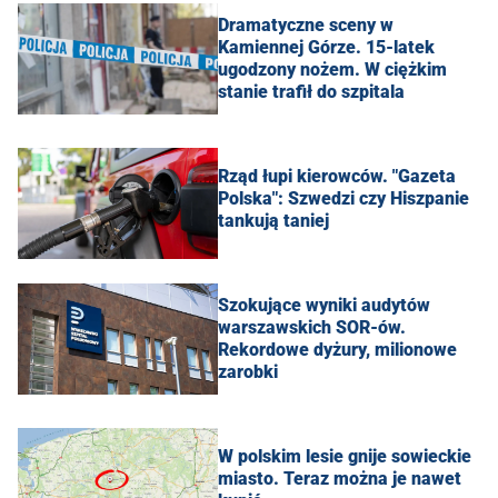
Dramatyczne sceny w
Kamiennej Górze. 15-latek
ugodzony nożem. W ciężkim
stanie trafił do szpitala
Rząd łupi kierowców. "Gazeta
Polska": Szwedzi czy Hiszpanie
tankują taniej
Szokujące wyniki audytów
warszawskich SOR-ów.
Rekordowe dyżury, milionowe
zarobki
W polskim lesie gnije sowieckie
miasto. Teraz można je nawet