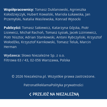
Współpracownicy:
Tomasz Duklanowski, Agnieszka
Kołodziejczyk, Hubert Kowalski, Mariola Łukawska, Jan
Przemyłski, Natalia Wasilewska, Konrad Wysocki
Publicyści:
Tomasz Sakiewicz, Katarzyna Gójska, Piotr
Lisiewicz, Michał Rachoń, Tomasz Łysiak, Jacek Liziniewicz,
Piotr Nisztor, Adrian Stankowski, Antoni Rybczyński, Krzysztof
Wołodźko, Krzysztof Karnkowski, Tomasz Teluk, Marcin
Herman
Wydawca:
Słowo Niezależne Sp. z o.o.
Filtrowa 63 / 43, 02-056 Warszawa, Polska
© 2026 Niezależna.pl. Wszystkie prawa zastrzeżone.
Patronat
Reklama
Polityka prywatności
PRZEJDŹ NA NIEZALEŻNĄ