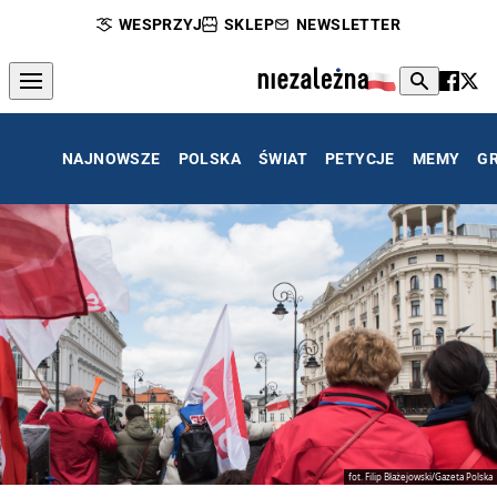
WESPRZYJ
SKLEP
NEWSLETTER
NAJNOWSZE
POLSKA
ŚWIAT
PETYCJE
MEMY
G
fot. Filip Błażejowski/Gazeta Polska