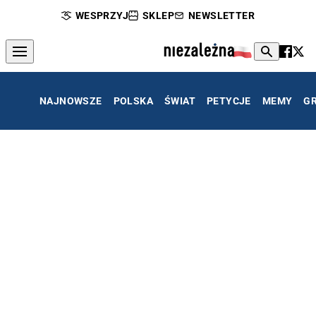
WESPRZYJ
SKLEP
NEWSLETTER
NAJNOWSZE
POLSKA
ŚWIAT
PETYCJE
MEMY
G