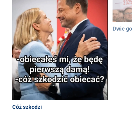
Dwie god
Cóż szkodzi