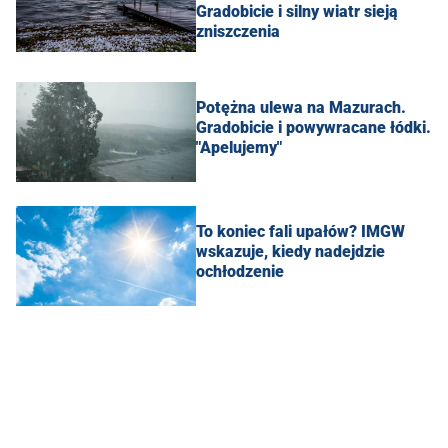
Gradobicie i silny wiatr sieją
zniszczenia
Potężna ulewa na Mazurach.
Gradobicie i powywracane łódki.
"Apelujemy"
To koniec fali upałów? IMGW
wskazuje, kiedy nadejdzie
ochłodzenie