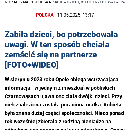
NIEZALEŻNA.PL
›
POLSKA
›
ZABIŁA DZIECI, BO POTRZEBOWAŁA UWAG
POLSKA
11.05.2025, 13:17
Zabiła dzieci, bo potrzebowała
uwagi. W ten sposób chciała
zemścić się na partnerze
[FOTO+WIDEO]
W sierpniu 2023 roku Opole obiega wstrząsająca
informacja - w jednym z mieszkań w pobliskich
Czarnowąsach ujawniono ciała dwójki dzieci. Przy
nich znaleziona została poraniona matka. Kobieta
była znana dużej części społeczności. Nieco ponad
rok wcześniej zbierała z rodziną pieniądze na
odbudowę spalonego w pożarze mieszkania. Osoby