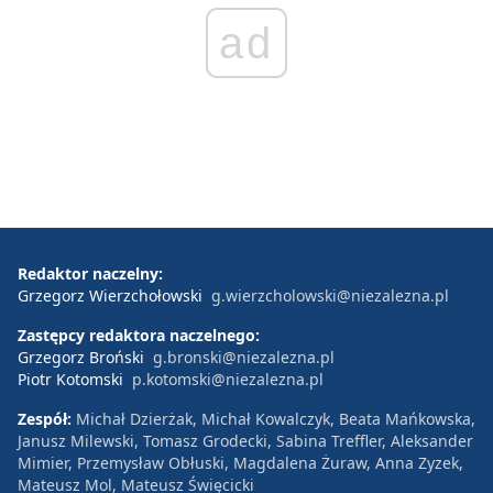
ad
Redaktor naczelny:
Grzegorz Wierzchołowski
g.wierzcholowski@niezalezna.pl
Zastępcy redaktora naczelnego:
Grzegorz Broński
g.bronski@niezalezna.pl
Piotr Kotomski
p.kotomski@niezalezna.pl
Zespół:
Michał Dzierżak, Michał Kowalczyk, Beata Mańkowska,
Janusz Milewski, Tomasz Grodecki, Sabina Treffler, Aleksander
Mimier, Przemysław Obłuski, Magdalena Żuraw, Anna Zyzek,
Mateusz Mol, Mateusz Święcicki