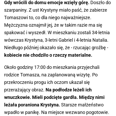
Gdy wrócili do domu emocje wzięły górę.
Doszło do
szarpaniny. Z ust Krystyny miało paść, że zabierze
Tomaszowi to, co dla niego najważniejsze.
Mężczyzna oznajmił jej, że w takim razie ma się
spakować i wyszedł. W mieszkaniu zostali 34-letnia
wówczas Krystyna, 3-letni Gabriel i 4-letnia Natalia.
Niedługo później okazało się, że - rzucając groźbę -
kobiecie nie chodziło o rzeczy materialne.
Około godziny 17:00 do mieszkania przyjechali
rodzice Tomasza, na zaplanowaną wizytę. Po
przekroczeniu progu ich oczom ukazał się
przerażający obraz.
Na podłodze leżeli ich
wnuczkowie. Mieli podcięte gardła. Między nimi
leżała poraniona Krystyna.
Starsze małżeństwo
wpadło w panikę. Na miejsce wezwano pogotowie.