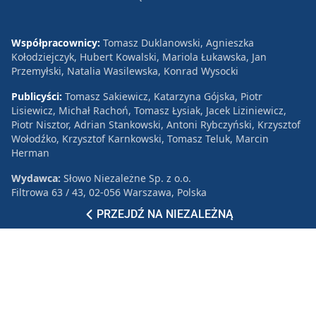
Współpracownicy:
Tomasz Duklanowski, Agnieszka
Kołodziejczyk, Hubert Kowalski, Mariola Łukawska, Jan
Przemyłski, Natalia Wasilewska, Konrad Wysocki
Publicyści:
Tomasz Sakiewicz, Katarzyna Gójska, Piotr
Lisiewicz, Michał Rachoń, Tomasz Łysiak, Jacek Liziniewicz,
Piotr Nisztor, Adrian Stankowski, Antoni Rybczyński, Krzysztof
Wołodźko, Krzysztof Karnkowski, Tomasz Teluk, Marcin
Herman
Wydawca:
Słowo Niezależne Sp. z o.o.
Filtrowa 63 / 43, 02-056 Warszawa, Polska
PRZEJDŹ NA NIEZALEŻNĄ
© 2026 Niezależna.pl. Wszystkie prawa zastrzeżone.
Patronat
Reklama
Polityka prywatności