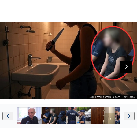
Grok | zrzut ekranu - x.com | TVP3 Opole
Krystyna Sz. zabiła dwójkę dzieci