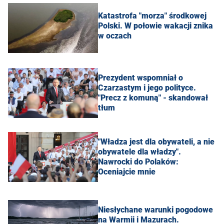
Katastrofa "morza" środkowej
Polski. W połowie wakacji znika
w oczach
Prezydent wspomniał o
Czarzastym i jego polityce.
"Precz z komuną" - skandował
tłum
"Władza jest dla obywateli, a nie
obywatele dla władzy".
Nawrocki do Polaków:
Oceniajcie mnie
Niesłychane warunki pogodowe
na Warmii i Mazurach.