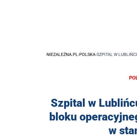
NIEZALEŻNA.PL
›
POLSKA
›
SZPITAL W LUBLIŃC
PO
Szpital w Lublińc
bloku operacyjneg
w sta