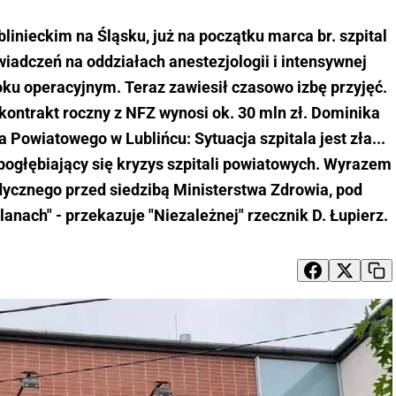
linieckim na Śląsku, już na początku marca br. szpital
iadczeń na oddziałach anestezjologii i intensywnej
oku operacyjnym. Teraz zawiesił czasowo izbę przyjęć.
 kontrakt roczny z NFZ wynosi ok. 30 mln zł. Dominika
 Powiatowego w Lublińcu: Sytuacja szpitala jest zła...
 pogłębiający się kryzys szpitali powiatowych. Wyrazem
dycznego przed siedzibą Ministerstwa Zdrowia, pod
nach" - przekazuje "Niezależnej" rzecznik D. Łupierz.