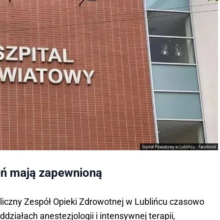
Szpital Powiatowy w Lublińcu - Facebook
eń mają zapewnioną
iczny Zespół Opieki Zdrowotnej w Lublińcu czasowo
działach anestezjologii i intensywnej terapii,