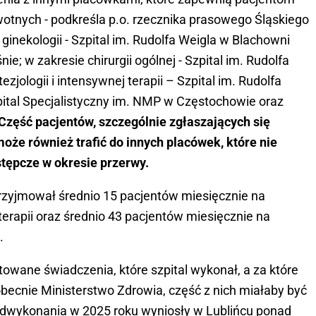
otnych - podkreśla p.o. rzecznika prasowego Śląskiego
 ginekologii - Szpital im. Rudolfa Weigla w Blachowni
e; w zakresie chirurgii ogólnej - Szpital im. Rudolfa
zjologii i intensywnej terapii – Szpital im. Rudolfa
ital Specjalistyczny im. NMP w Częstochowie oraz
Część pacjentów, szczególnie zgłaszających się
że również trafić do innych placówek, które nie
tępcze w okresie przerwy.
przyjmował średnio 15 pacjentów miesięcznie na
 terapii oraz średnio 43 pacjentów miesięcznie na
.
towane świadczenia, które szpital wykonał, a za które
obecnie Ministerstwo Zdrowia, część z nich miałaby być
dwykonania w 2025 roku wyniosły w Lublińcu ponad