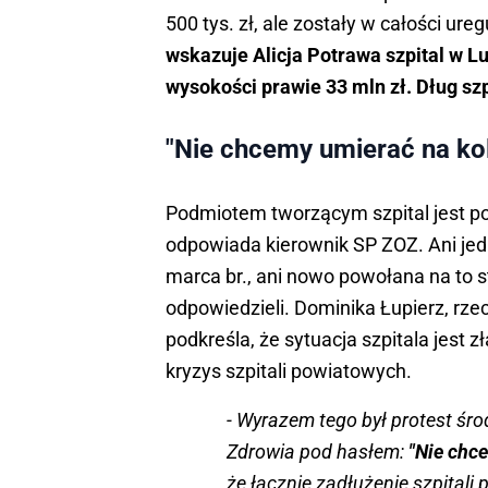
500 tys. zł, ale zostały w całości u
wskazuje Alicja Potrawa szpital w L
wysokości prawie 33 mln zł. Dług szp
"Nie chcemy umierać na ko
Podmiotem tworzącym szpital jest pow
odpowiada kierownik SP ZOZ. Ani jedna
marca br., ani nowo powołana na to 
odpowiedzieli. Dominika Łupierz, rz
podkreśla, że sytuacja szpitala jest zł
kryzys szpitali powiatowych.
- Wyrazem tego był protest śr
Zdrowia pod hasłem:
"Nie chc
że łącznie zadłużenie szpitali