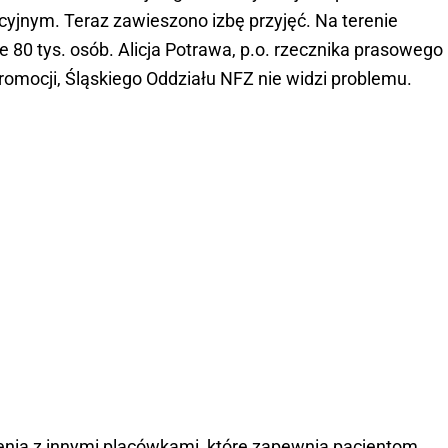
cyjnym. Teraz zawieszono izbę przyjęć. Na terenie
e 80 tys. osób. Alicja Potrawa, p.o. rzecznika prasowego
romocji, Śląskiego Oddziału NFZ nie widzi problemu.
enia z innymi placówkami, które zapewnią pacjentom