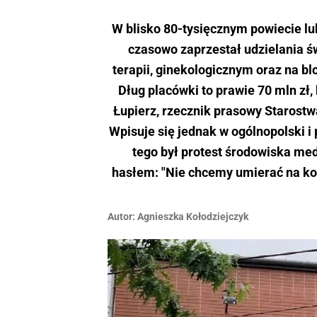
W blisko 80-tysięcznym powiecie lub
czasowo zaprzestał udzielania św
terapii, ginekologicznym oraz na bl
Dług placówki to prawie 70 mln zł,
Łupierz, rzecznik prasowy Starostwa
Wpisuje się jednak w ogólnopolski i
tego był protest środowiska me
hasłem: "Nie chcemy umierać na kola
Autor:
Agnieszka Kołodziejczyk