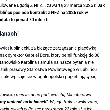
regulowane ugodą Z NFZ... zawartą 23 marca 2026 r.
Jak
ublińcu posiada kontrakt z NFZ na 2026 rok w
itala to ponad 70 mln zł.
lanach"
iat lubliniecki, za bieżące zarządzanie placówką
k dyrektor Gabriel Dors, który pełnił funkcję do 30
stanowisko Karolina Famuła na nasze pytania nie
ecznik prasowy Starostwa Powiatowego w Lublińcu
a, ale wpisuje się w ogólnopolski i pogłębiający się
odowiska medycznego pod siedzibą Ministerstwa
emy umierać na kolanach"
. W jego trakcie wskazano,
 powiatowych w Polsce przekracza 22 mld zł, a ich