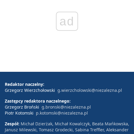
ad
Redaktor naczelny:
Grzegorz Wierzchołowski
g.wierzcholowski@niezalezna.pl
Zastępcy redaktora naczelnego:
Grzegorz Broński
g.bronski@niezalezna.pl
Piotr Kotomski
p.kotomski@niezalezna.pl
Zespół:
Michał Dzierżak, Michał Kowalczyk, Beata Mańkowska,
Janusz Milewski, Tomasz Grodecki, Sabina Treffler, Aleksander