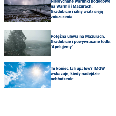
Niesłychane warunki pogodowe
na Warmii i Mazurach.
Gradobicie i silny wiatr sieją
zniszczenia
Potężna ulewa na Mazurach.
Gradobicie i powywracane łódki.
"Apelujemy"
To koniec fali upałów? IMGW
wskazuje, kiedy nadejdzie
ochłodzenie