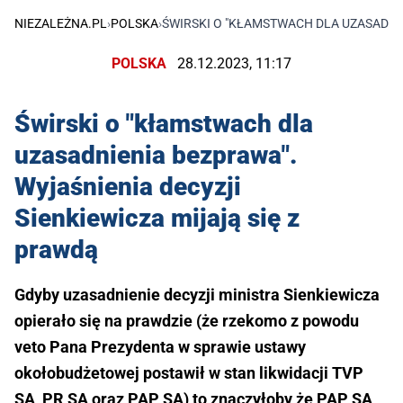
NIEZALEŻNA.PL
›
POLSKA
›
ŚWIRSKI O "KŁAMSTWACH DLA UZASADNIE
POLSKA
28.12.2023, 11:17
Świrski o "kłamstwach dla
uzasadnienia bezprawa".
Wyjaśnienia decyzji
Sienkiewicza mijają się z
prawdą
Gdyby uzasadnienie decyzji ministra Sienkiewicza
opierało się na prawdzie (że rzekomo z powodu
veto Pana Prezydenta w sprawie ustawy
okołobudżetowej postawił w stan likwidacji TVP
SA, PR SA oraz PAP SA) to znaczyłoby że PAP SA,