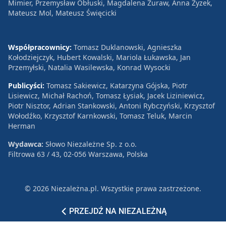
Mimier, Przemysław Obłuski, Magdalena Żuraw, Anna Zyzek,
Mateusz Mol, Mateusz Święcicki
Współpracownicy:
Tomasz Duklanowski, Agnieszka
Kołodziejczyk, Hubert Kowalski, Mariola Łukawska, Jan
Przemyłski, Natalia Wasilewska, Konrad Wysocki
Publicyści:
Tomasz Sakiewicz, Katarzyna Gójska, Piotr
Lisiewicz, Michał Rachoń, Tomasz Łysiak, Jacek Liziniewicz,
Piotr Nisztor, Adrian Stankowski, Antoni Rybczyński, Krzysztof
Wołodźko, Krzysztof Karnkowski, Tomasz Teluk, Marcin
Herman
Wydawca:
Słowo Niezależne Sp. z o.o.
Filtrowa 63 / 43, 02-056 Warszawa, Polska
© 2026 Niezależna.pl. Wszystkie prawa zastrzeżone.
Patronat
Reklama
Polityka prywatności
PRZEJDŹ NA NIEZALEŻNĄ