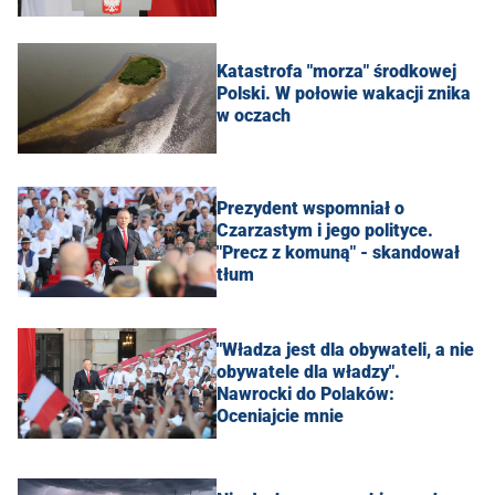
Katastrofa "morza" środkowej
Polski. W połowie wakacji znika
w oczach
Prezydent wspomniał o
Czarzastym i jego polityce.
"Precz z komuną" - skandował
tłum
"Władza jest dla obywateli, a nie
obywatele dla władzy".
Nawrocki do Polaków:
Oceniajcie mnie