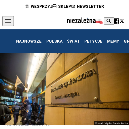
WESPRZYJ
SKLEP
NEWSLETTER
NAJNOWSZE
POLSKA
ŚWIAT
PETYCJE
MEMY
G
Konrad Falęcki - Gazeta Polska
Polska Agencja Prasowa PAP