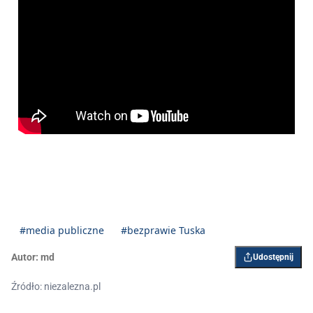
#media publiczne
#bezprawie Tuska
Autor:
md
Udostępnij
Źródło: niezalezna.pl