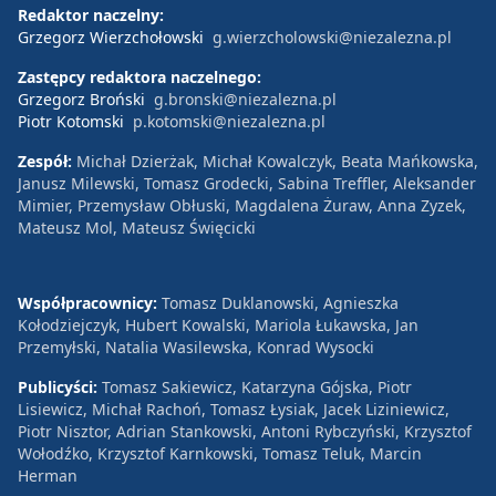
Redaktor naczelny:
Grzegorz Wierzchołowski
g.wierzcholowski@niezalezna.pl
Zastępcy redaktora naczelnego:
Grzegorz Broński
g.bronski@niezalezna.pl
Piotr Kotomski
p.kotomski@niezalezna.pl
Zespół:
Michał Dzierżak, Michał Kowalczyk, Beata Mańkowska,
Janusz Milewski, Tomasz Grodecki, Sabina Treffler, Aleksander
Mimier, Przemysław Obłuski, Magdalena Żuraw, Anna Zyzek,
Mateusz Mol, Mateusz Święcicki
Współpracownicy:
Tomasz Duklanowski, Agnieszka
Kołodziejczyk, Hubert Kowalski, Mariola Łukawska, Jan
Przemyłski, Natalia Wasilewska, Konrad Wysocki
Publicyści:
Tomasz Sakiewicz, Katarzyna Gójska, Piotr
Lisiewicz, Michał Rachoń, Tomasz Łysiak, Jacek Liziniewicz,
Piotr Nisztor, Adrian Stankowski, Antoni Rybczyński, Krzysztof
Wołodźko, Krzysztof Karnkowski, Tomasz Teluk, Marcin
Herman