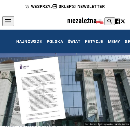
WESPRZYJ
SKLEP
NEWSLETTER
NAJNOWSZE
POLSKA
ŚWIAT
PETYCJE
MEMY
G
fot. Tomasz Jędrzejowski - Gazeta Polska
Sędziowie SN dostają takie pismo