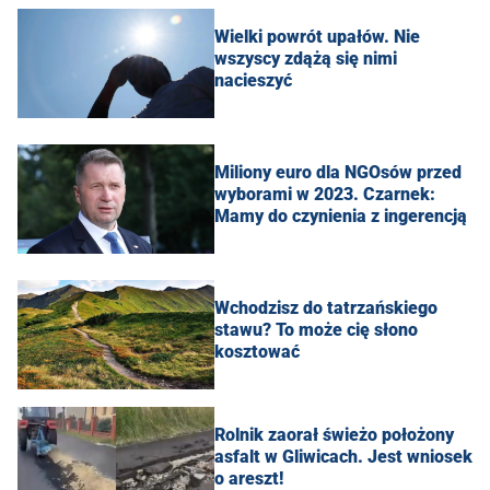
Wielki powrót upałów. Nie
wszyscy zdążą się nimi
nacieszyć
Miliony euro dla NGOsów przed
wyborami w 2023. Czarnek:
Mamy do czynienia z ingerencją
Wchodzisz do tatrzańskiego
stawu? To może cię słono
kosztować
Rolnik zaorał świeżo położony
asfalt w Gliwicach. Jest wniosek
o areszt!