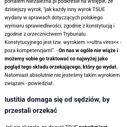
portalem Niezależna.pl podkreślił na wstępie, że
dzisiejszy wyrok, “jak każdy inny wyrok TSUE
wydany w sprawach dotyczących polskiego
wymiaru sprawiedliwości, zgodnie z konstytucją i
zgodnie z orzecznictwem Trybunału
Konstytucyjnego jest tzw. wyrokiem >>ultra vires<< -
poza kompetencjami”. -
On nas w ogóle nie wiąże i
możemy sobie go traktować co najwyżej jako
pogląd tego składu orzekającego, który go wydał.
Natomiast absolutnie nie jesteśmy takim wyrokiem
związani - powiedział.
Iustitia domaga się od sędziów, by
przestali orzekać