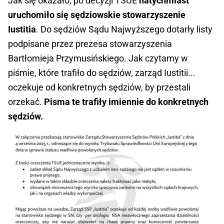
Jak się okazało, po decyzji TSUE
natychmiast
uruchomiło się sędziowskie stowarzyszenie
Iustitia
. Do sędziów Sądu Najwyższego dotarły listy
podpisane przez prezesa stowarzyszenia
Bartłomieja Przymusińskiego. Jak czytamy w
piśmie, które trafiło do sędziów, zarząd Iustitii...
oczekuje od konkretnych sędziów, by przestali
orzekać.
Pisma te trafiły imiennie do konkretnych
sędziów.