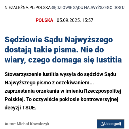
NIEZALEŻNA.PL
›
POLSKA
›
SĘDZIOWIE SĄDU NAJWYŻSZEGO DOSTAJĄ T
POLSKA
05.09.2025, 15:57
Sędziowie Sądu Najwyższego
dostają takie pisma. Nie do
wiary, czego domaga się Iustitia
Stowarzyszenie Iustitia wysyła do sędziów Sądu
Najwyższego pismo z oczekiwaniem...
zaprzestania orzekania w imieniu Rzeczpospolitej
Polskiej. To oczywiście pokłosie kontrowersyjnej
decyzji TSUE.
Autor:
Michał Kowalczyk
Udostępnij