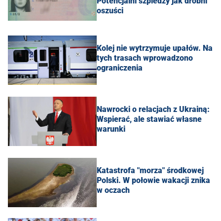
Potencjalni szpiedzy jak drobni
oszuści
Kolej nie wytrzymuje upałów. Na
tych trasach wprowadzono
ograniczenia
Nawrocki o relacjach z Ukrainą:
Wspierać, ale stawiać własne
warunki
Katastrofa "morza" środkowej
Polski. W połowie wakacji znika
w oczach