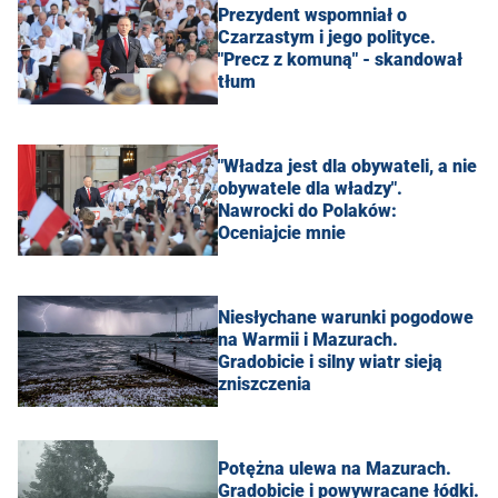
Prezydent wspomniał o
Czarzastym i jego polityce.
"Precz z komuną" - skandował
tłum
"Władza jest dla obywateli, a nie
obywatele dla władzy".
Nawrocki do Polaków:
Oceniajcie mnie
Niesłychane warunki pogodowe
na Warmii i Mazurach.
Gradobicie i silny wiatr sieją
zniszczenia
Potężna ulewa na Mazurach.
Gradobicie i powywracane łódki.