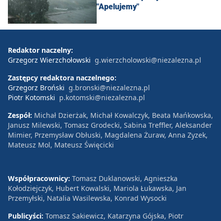
"Apelujemy"
Redaktor naczelny:
Grzegorz Wierzchołowski
g.wierzcholowski@niezalezna.pl
Zastępcy redaktora naczelnego:
Grzegorz Broński
g.bronski@niezalezna.pl
Piotr Kotomski
p.kotomski@niezalezna.pl
Zespół:
Michał Dzierżak, Michał Kowalczyk, Beata Mańkowska,
Janusz Milewski, Tomasz Grodecki, Sabina Treffler, Aleksander
Mimier, Przemysław Obłuski, Magdalena Żuraw, Anna Zyzek,
Mateusz Mol, Mateusz Święcicki
Współpracownicy:
Tomasz Duklanowski, Agnieszka
Kołodziejczyk, Hubert Kowalski, Mariola Łukawska, Jan
Przemyłski, Natalia Wasilewska, Konrad Wysocki
Publicyści:
Tomasz Sakiewicz, Katarzyna Gójska, Piotr