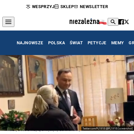
WESPRZYJ
SKLEP
NEWSLETTER
NAJNOWSZE
POLSKA
ŚWIAT
PETYCJE
MEMY
G
Twitter.com/PL1918 (@PL1918) [screenshot]
Andrzej Duda z wizytą u Krystyny Barchańskiej