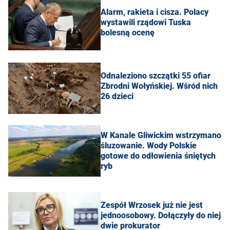
Alarm, rakieta i cisza. Polacy
wystawili rządowi Tuska
bolesną ocenę
Odnaleziono szczątki 55 ofiar
Zbrodni Wołyńskiej. Wśród nich
26 dzieci
W Kanale Gliwickim wstrzymano
śluzowanie. Wody Polskie
gotowe do odłowienia śniętych
ryb
Zespół Wrzosek już nie jest
jednoosobowy. Dołączyły do niej
dwie prokurator