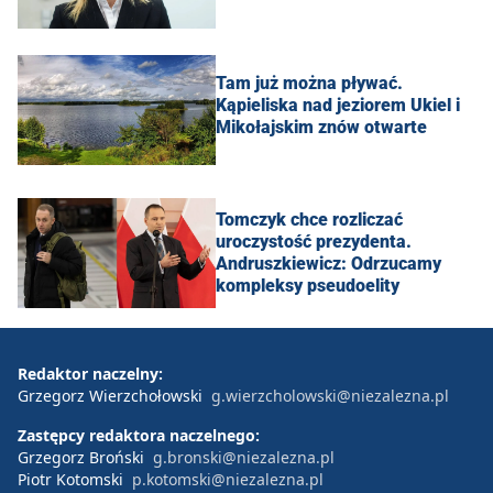
Tam już można pływać.
Kąpieliska nad jeziorem Ukiel i
Mikołajskim znów otwarte
Tomczyk chce rozliczać
uroczystość prezydenta.
Andruszkiewicz: Odrzucamy
kompleksy pseudoelity
Redaktor naczelny:
Grzegorz Wierzchołowski
g.wierzcholowski@niezalezna.pl
Zastępcy redaktora naczelnego:
Grzegorz Broński
g.bronski@niezalezna.pl
Piotr Kotomski
p.kotomski@niezalezna.pl