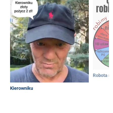
Robota si
Kierowniku