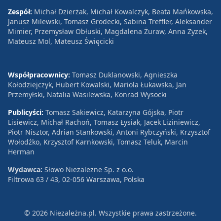
Zespół:
Michał Dzierżak, Michał Kowalczyk, Beata Mańkowska,
Janusz Milewski, Tomasz Grodecki, Sabina Treffler, Aleksander
Mimier, Przemysław Obłuski, Magdalena Żuraw, Anna Zyzek,
Mateusz Mol, Mateusz Święcicki
Współpracownicy:
Tomasz Duklanowski, Agnieszka
Kołodziejczyk, Hubert Kowalski, Mariola Łukawska, Jan
Przemyłski, Natalia Wasilewska, Konrad Wysocki
Publicyści:
Tomasz Sakiewicz, Katarzyna Gójska, Piotr
Lisiewicz, Michał Rachoń, Tomasz Łysiak, Jacek Liziniewicz,
Piotr Nisztor, Adrian Stankowski, Antoni Rybczyński, Krzysztof
Wołodźko, Krzysztof Karnkowski, Tomasz Teluk, Marcin
Herman
Wydawca:
Słowo Niezależne Sp. z o.o.
Filtrowa 63 / 43, 02-056 Warszawa, Polska
© 2026 Niezależna.pl. Wszystkie prawa zastrzeżone.