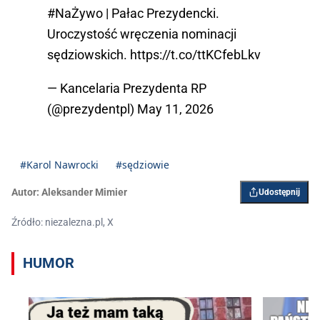
#NaŻywo
| Pałac Prezydencki.
Uroczystość wręczenia nominacji
sędziowskich.
https://t.co/ttKCfebLkv
— Kancelaria Prezydenta RP
(@prezydentpl)
May 11, 2026
#Karol Nawrocki
#sędziowie
Autor:
Aleksander Mimier
Udostępnij
Źródło: niezalezna.pl, X
HUMOR