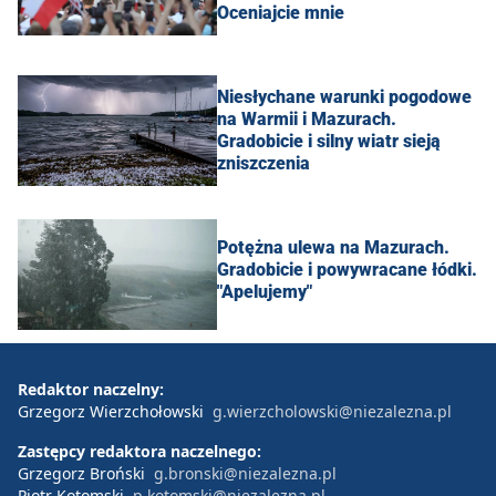
Oceniajcie mnie
Niesłychane warunki pogodowe
na Warmii i Mazurach.
Gradobicie i silny wiatr sieją
zniszczenia
Potężna ulewa na Mazurach.
Gradobicie i powywracane łódki.
"Apelujemy"
Redaktor naczelny:
Grzegorz Wierzchołowski
g.wierzcholowski@niezalezna.pl
Zastępcy redaktora naczelnego:
Grzegorz Broński
g.bronski@niezalezna.pl
Piotr Kotomski
p.kotomski@niezalezna.pl