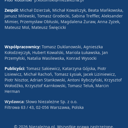
Zespół:
Michał Dzierżak, Michał Kowalczyk, Beata Mańkowska,
Janusz Milewski, Tomasz Grodecki, Sabina Treffler, Aleksander
Mimier, Przemysław Obłuski, Magdalena Żuraw, Anna Zyzek,
Mateusz Mol, Mateusz Święcicki
Współpracownicy:
Tomasz Duklanowski, Agnieszka
Kołodziejczyk, Hubert Kowalski, Mariola Łukawska, Jan
Przemyłski, Natalia Wasilewska, Konrad Wysocki
Publicyści:
Tomasz Sakiewicz, Katarzyna Gójska, Piotr
Lisiewicz, Michał Rachoń, Tomasz Łysiak, Jacek Liziniewicz,
Piotr Nisztor, Adrian Stankowski, Antoni Rybczyński, Krzysztof
Wołodźko, Krzysztof Karnkowski, Tomasz Teluk, Marcin
Herman
Wydawca:
Słowo Niezależne Sp. z o.o.
Filtrowa 63 / 43, 02-056 Warszawa, Polska
© 2026 Niezależna.pl. Wszystkie prawa zastrzeżone.