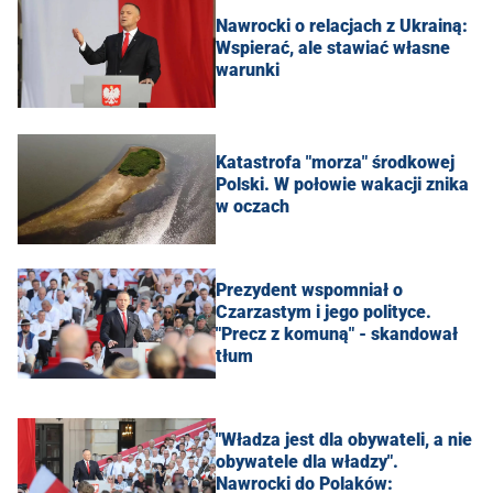
Nawrocki o relacjach z Ukrainą:
Wspierać, ale stawiać własne
warunki
Katastrofa "morza" środkowej
Polski. W połowie wakacji znika
w oczach
Prezydent wspomniał o
Czarzastym i jego polityce.
"Precz z komuną" - skandował
tłum
"Władza jest dla obywateli, a nie
obywatele dla władzy".
Nawrocki do Polaków: