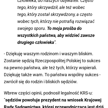
człowieka, do naszych obywateli. Często
tego, który skrzywdził, ale też wobec
tego, który został skrzywdzony, a często
wobec tych, którzy nie potrafią rozwiązać
swojego sporu.
To moja prośba do
wszystkich państwa, aby widzieć zawsze
drugiego człowieka
”.
- Dziękuję waszym rodzinom i waszym bliskim.
Zostanie sędzią Rzeczpospolitej Polskiej to sukces
na pewno państwa, ale też tych, którzy wspierali.
Dziękuję także wam. To państwa wspólny sukces -
zwrócił się do rodzin i bliskich sędziów.
Wbrew części opinii, podnosił legalność KRS-u:
"
sędziów powołuje prezydent na wniosek Krajowej
Rady Sądownictwa, której przewodnicząca jest dziś