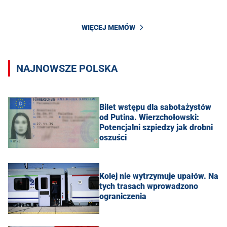
WIĘCEJ MEMÓW
NAJNOWSZE POLSKA
Bilet wstępu dla sabotażystów
od Putina. Wierzchołowski:
Potencjalni szpiedzy jak drobni
oszuści
Kolej nie wytrzymuje upałów. Na
tych trasach wprowadzono
ograniczenia