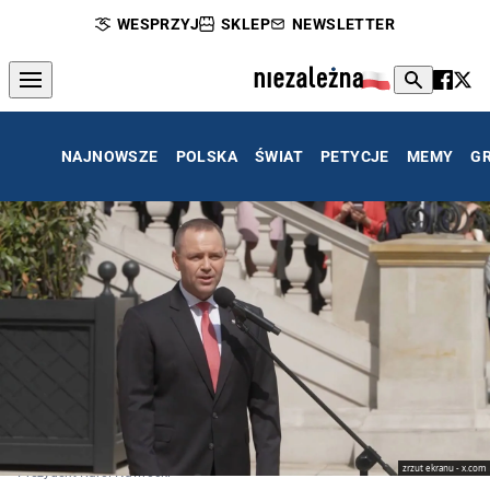
WESPRZYJ
SKLEP
NEWSLETTER
NAJNOWSZE
POLSKA
ŚWIAT
PETYCJE
MEMY
G
zrzut ekranu - x.com
Prezydent Karol Nawrocki