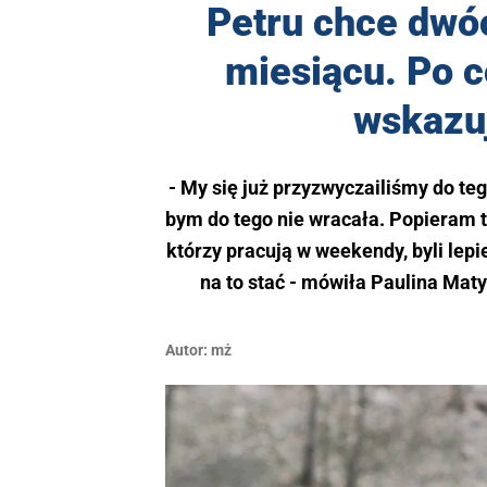
Petru chce dwó
miesiącu. Po c
wskazuj
- My się już przyzwyczailiśmy do teg
bym do tego nie wracała. Popieram 
którzy pracują w weekendy, byli lepi
na to stać - mówiła Paulina Maty
Autor:
mż