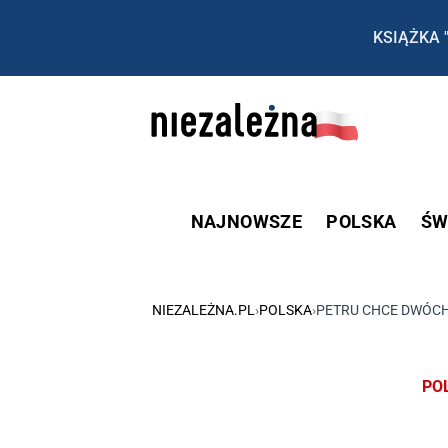
KSIĄŻKA 
NAJNOWSZE
POLSKA
ŚW
NIEZALEŻNA.PL
›
POLSKA
›
PETRU CHCE DWÓCH 
PO