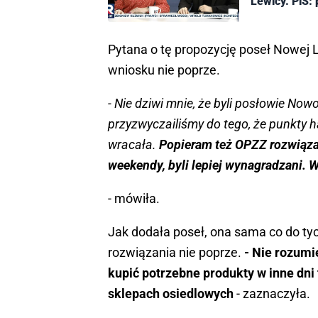
Lewicy. PiS:
Pytana o tę propozycję poseł Nowej L
wniosku nie poprze.
- Nie dziwi mnie, że byli posłowie No
przyzwyczailiśmy do tego, że punkty h
wracała.
Popieram też OPZZ rozwiązan
weekendy, byli lepiej wynagradzani. Wy
- mówiła.
Jak dodała poseł, ona sama co do tyc
rozwiązania nie poprze.
- Nie rozum
kupić potrzebne produkty w inne dn
sklepach osiedlowych
- zaznaczyła.