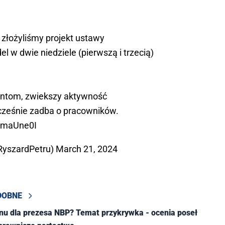
złożyliśmy projekt ustawy
l w dwie niedziele (pierwszą i trzecią)
ientom, zwiekszy aktywność
cześnie zadba o pracowników.
wBmaUne0I
RyszardPetru)
March 21, 2024
DOBNE
nu dla prezesa NBP? Temat przykrywka - ocenia poseł