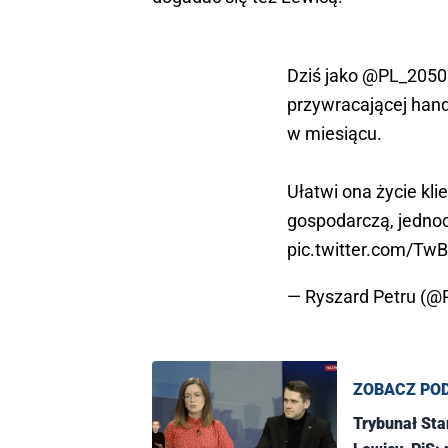
Dziś jako
@PL_2050
przywracającej hande
w miesiącu.
Ułatwi ona życie kl
gospodarczą, jedno
pic.twitter.com/T
— Ryszard Petru (@
ZOBACZ PO
Trybunał Sta