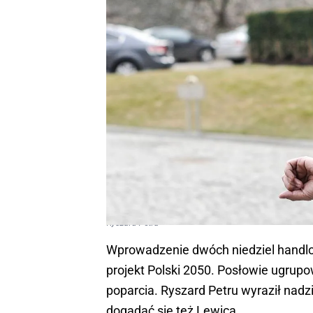
Ryszard Petru
Wprowadzenie dwóch niedziel handl
projekt Polski 2050. Posłowie ugrup
poparcia. Ryszard Petru wyraził nadzi
dogadać się też Lewicą.