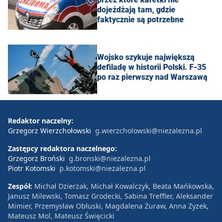
dojeżdżają tam, gdzie
faktycznie są potrzebne
Wojsko szykuje największą
defiladę w historii Polski. F-35
po raz pierwszy nad Warszawą
Redaktor naczelny:
Grzegorz Wierzchołowski
g.wierzcholowski@niezalezna.pl
Zastępcy redaktora naczelnego:
Grzegorz Broński
g.bronski@niezalezna.pl
Piotr Kotomski
p.kotomski@niezalezna.pl
Zespół:
Michał Dzierżak, Michał Kowalczyk, Beata Mańkowska,
Janusz Milewski, Tomasz Grodecki, Sabina Treffler, Aleksander
Mimier, Przemysław Obłuski, Magdalena Żuraw, Anna Zyzek,
Mateusz Mol, Mateusz Święcicki