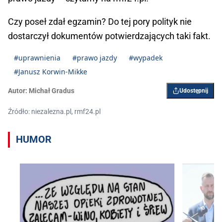
Czy poseł zdał egzamin? Do tej pory polityk nie
dostarczył dokumentów potwierdzających taki fakt.
#uprawnienia
#prawo jazdy
#wypadek
#Janusz Korwin-Mikke
Autor:
Michał Gradus
Udostępnij
Źródło: niezalezna.pl, rmf24.pl
HUMOR