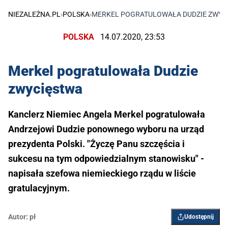
NIEZALEŻNA.PL
›
POLSKA
›
MERKEL POGRATULOWAŁA DUDZIE ZWYC
POLSKA
14.07.2020, 23:53
Merkel pogratulowała Dudzie
zwycięstwa
Kanclerz Niemiec Angela Merkel pogratulowała
Andrzejowi Dudzie ponownego wyboru na urząd
prezydenta Polski. "Życzę Panu szczęścia i
sukcesu na tym odpowiedzialnym stanowisku" -
napisała szefowa niemieckiego rządu w liście
gratulacyjnym.
Autor:
pł
Udostępnij