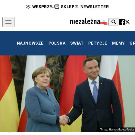
WESPRZYJ
SKLEP
NEWSLETTER
NAJNOWSZE
POLSKA
ŚWIAT
PETYCJE
MEMY
G
Tomasz Hamrat/Gazeta Polska
zdjęcie archiwalne