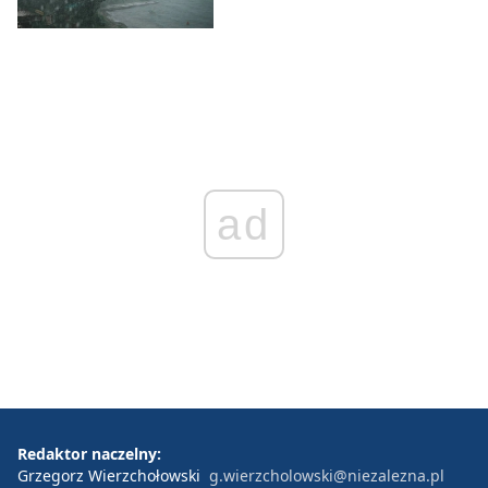
ad
Redaktor naczelny:
Grzegorz Wierzchołowski
g.wierzcholowski@niezalezna.pl