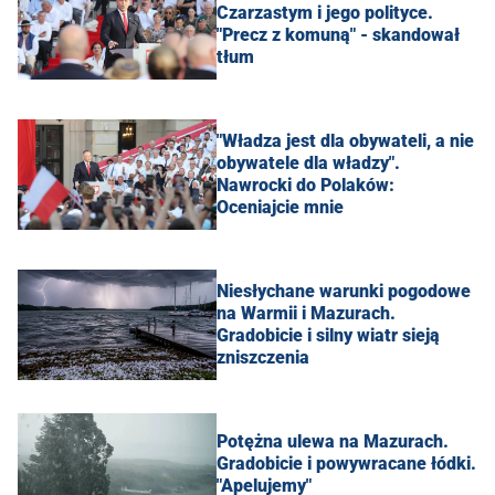
Czarzastym i jego polityce.
"Precz z komuną" - skandował
tłum
"Władza jest dla obywateli, a nie
obywatele dla władzy".
Nawrocki do Polaków:
Oceniajcie mnie
Niesłychane warunki pogodowe
na Warmii i Mazurach.
Gradobicie i silny wiatr sieją
zniszczenia
Potężna ulewa na Mazurach.
Gradobicie i powywracane łódki.
"Apelujemy"