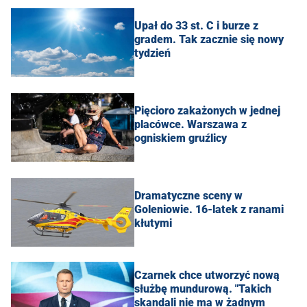
Upał do 33 st. C i burze z
gradem. Tak zacznie się nowy
tydzień
Pięcioro zakażonych w jednej
placówce. Warszawa z
ogniskiem gruźlicy
Dramatyczne sceny w
Goleniowie. 16-latek z ranami
kłutymi
Czarnek chce utworzyć nową
służbę mundurową. "Takich
skandali nie ma w żadnym