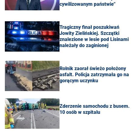
cywilizowanym państwie"
Tragiczny finał poszukiwań
Jowity Zielińskiej. Szczątki
znalezione w lesie pod Lisinami
należały do zaginionej
Rolnik zaorał świeżo położony
asfalt. Policja zatrzymała go na
gorącym uczynku
Zderzenie samochodu z busem.
10 osób w szpitalu