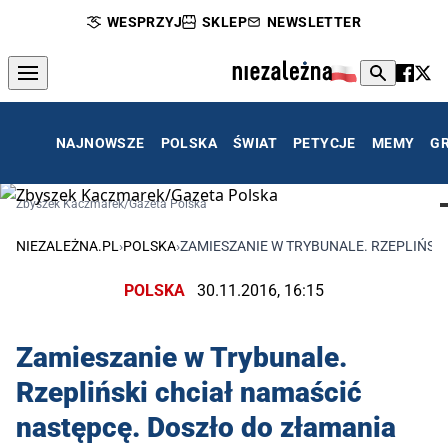
WESPRZYJ
SKLEP
NEWSLETTER
NAJNOWSZE
POLSKA
ŚWIAT
PETYCJE
MEMY
G
Zbyszek Kaczmarek/Gazeta Polska
NIEZALEŻNA.PL
›
POLSKA
›
ZAMIESZANIE W TRYBUNALE. RZEPLIŃSK
POLSKA
30.11.2016, 16:15
Zamieszanie w Trybunale.
Rzepliński chciał namaścić
następcę. Doszło do złamania