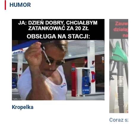
HUMOR
Kropelka
Coraz szy