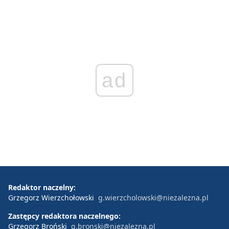
ad
Redaktor naczelny:
Grzegorz Wierzchołowski
g.wierzcholowski@niezalezna.pl
Zastępcy redaktora naczelnego:
Grzegorz Broński
g.bronski@niezalezna.pl