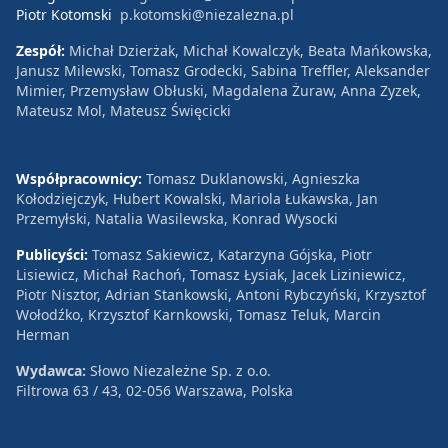
Piotr Kotomski
p.kotomski@niezalezna.pl
Zespół:
Michał Dzierżak, Michał Kowalczyk, Beata Mańkowska,
Janusz Milewski, Tomasz Grodecki, Sabina Treffler, Aleksander
Mimier, Przemysław Obłuski, Magdalena Żuraw, Anna Zyzek,
Mateusz Mol, Mateusz Święcicki
Współpracownicy:
Tomasz Duklanowski, Agnieszka
Kołodziejczyk, Hubert Kowalski, Mariola Łukawska, Jan
Przemyłski, Natalia Wasilewska, Konrad Wysocki
Publicyści:
Tomasz Sakiewicz, Katarzyna Gójska, Piotr
Lisiewicz, Michał Rachoń, Tomasz Łysiak, Jacek Liziniewicz,
Piotr Nisztor, Adrian Stankowski, Antoni Rybczyński, Krzysztof
Wołodźko, Krzysztof Karnkowski, Tomasz Teluk, Marcin
Herman
Wydawca:
Słowo Niezależne Sp. z o.o.
Filtrowa 63 / 43, 02-056 Warszawa, Polska