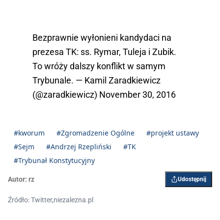
Bezprawnie wyłonieni kandydaci na
prezesa TK: ss. Rymar, Tuleja i Zubik.
To wróży dalszy konflikt w samym
Trybunale. — Kamil Zaradkiewicz
(@zaradkiewicz)
November 30, 2016
#kworum
#Zgromadzenie Ogólne
#projekt ustawy
#Sejm
#Andrzej Rzepliński
#TK
#Trybunał Konstytucyjny
Autor:
rz
Udostępnij
Źródło: Twitter,niezalezna.pl