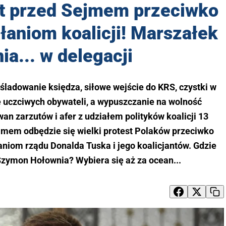
st przed Sejmem przeciwko
aniom koalicji! Marszałek
ia... w delegacji
śladowanie księdza, siłowe wejście do KRS, czystki w
e uczciwych obywateli, a wypuszczanie na wolność
n zarzutów i afer z udziałem polityków koalicji 13
ejmem odbędzie się wielki protest Polaków przeciwko
niom rządu Donalda Tuska i jego koalicjantów. Gdzie
zymon Hołownia? Wybiera się aż za ocean...