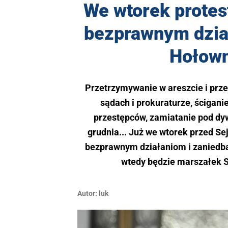
We wtorek prote
bezprawnym dział
Hołown
Przetrzymywanie w areszcie i prze
sądach i prokuraturze, ścigani
przestępców, zamiatanie pod dywa
grudnia... Już we wtorek przed S
bezprawnym działaniom i zaniedba
wtedy będzie marszałek S
Autor:
luk