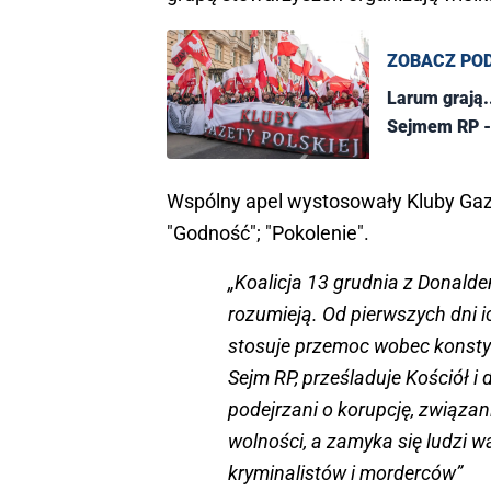
ZOBACZ PO
Larum grają..
Sejmem RP - 
Wspólny apel wystosowały Kluby Gazet
"Godność"; "Pokolenie".
„Koalicja 13 grudnia z Donaldem
rozumieją. Od pierwszych dni i
stosuje przemoc wobec konstyt
Sejm RP, prześladuje Kościół i 
podejrzani o korupcję, związani
wolności, a zamyka się ludzi w
kryminalistów i morderców”