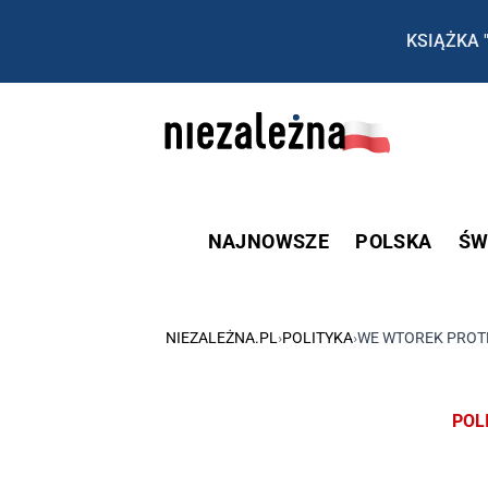
KSIĄŻKA 
NAJNOWSZE
POLSKA
ŚW
NIEZALEŻNA.PL
›
POLITYKA
›
WE WTOREK PROTE
POL