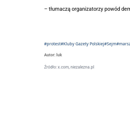
– tłumaczą organizatorzy powód dem
#protest
#Kluby Gazety Polskiej
#Sejm
#marsz
Autor:
luk
Źródło: x.com, niezalezna.pl