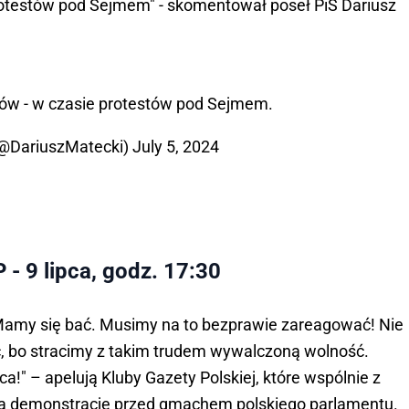
rotestów pod Sejmem" - skomentował poseł PiS Dariusz
ów - w czasie protestów pod Sejmem.
(@DariuszMatecki)
July 5, 2024
 9 lipca, godz. 17:30
 Mamy się bać. Musimy na to bezprawie zareagować! Nie
ć, bo stracimy z takim trudem wywalczoną wolność.
a!" – apelują Kluby Gazety Polskiej, które wspólnie z
ką demonstrację przed gmachem polskiego parlamentu.