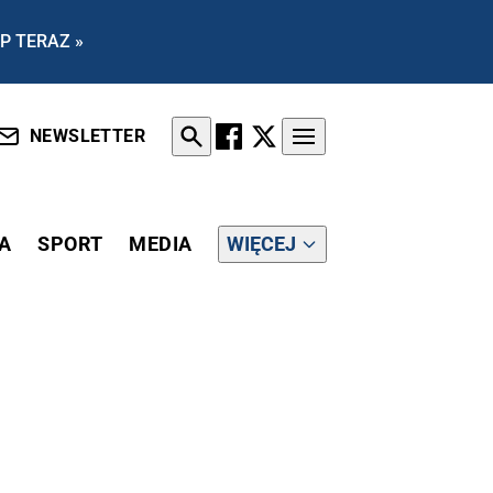
P TERAZ »
NEWSLETTER
A
SPORT
MEDIA
WIĘCEJ
! MARSZAŁEK HOŁOWNIA... W DELEGACJI