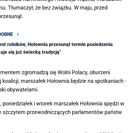
u. Tłumaczył, że bez związku. W maju, przed
przesunął.
DOBNE
est rolników, Hołownia przesunął termin posiedzenia
aje się już świecką tradycją"
amentem zgromadzą się Wolni Polacy, oburzeni
 koalicji, marszałek Hołownia będzie na spotkaniach -
lski obywatelami.
 poniedziałek i wtorek marszałek Hołownia spędzi w
e szczytem przewodniczących parlamentów państw