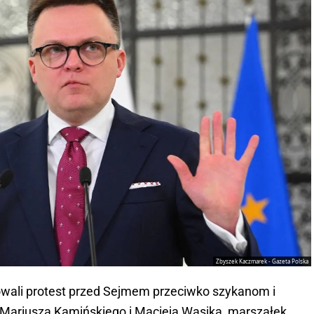
Zbyszek Kaczmarek - Gazeta Polska
owali protest przed Sejmem przeciwko szykanom i
Mariusza Kamińskiego i Macieja Wąsika, marszałek